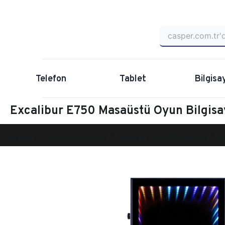
Telefon
Tablet
Bilgisa
Excalibur E750 Masaüstü Oyun Bilgi
Anasayfa
Oyun Bilgisayarı
Masaüstü Oyun Bilgisayarı
Ex