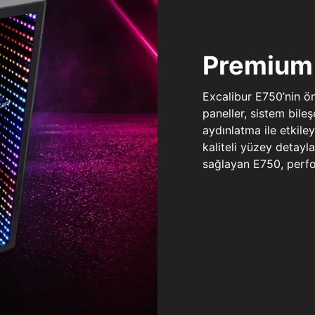
Premium 
Excalibur E750’nin ö
paneller, sistem bile
aydınlatma ile etkile
kaliteli yüzey detay
sağlayan E750, perfo