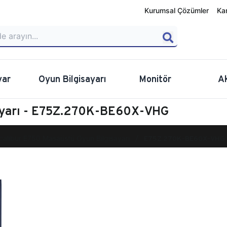
Kurumsal Çözümler
Ka
yar
Oyun Bilgisayarı
Monitör
A
sayarı - E75Z.270K-BE60X-VHG
calibur E750 Masaüstü Oyun Bilgisayarı
E75Z.270K-BE60X-VHG