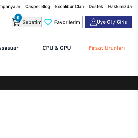
mpanyalar
Casper Blog
Excalibur Clan
Destek
Hakkımızda
0
Üye Ol / Giriş
Sepetim
Favorilerim
ksesuar
CPU & GPU
Fırsat Ürünleri