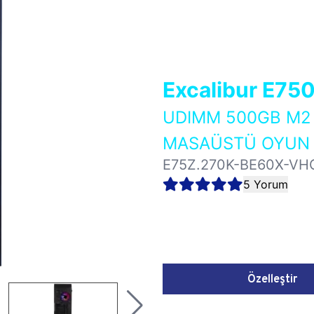
Excalibur E75
UDIMM 500GB M2 
MASAÜSTÜ OYUN B
E75Z.270K-BE60X-VH
5 Yorum
Özelleştir