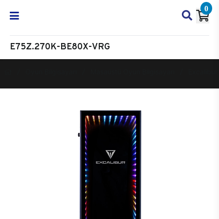
0
E75Z.270K-BE80X-VRG
Oyun Bilgisayarı
Masaüstü Oyun Bilgisayarı
Excalibur