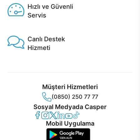
Hızlı ve Güvenli
Servis
1 Saatte servis, Jet servis ve Turbo servis seçenekleri
Casper'da!
Canlı Destek
Hizmeti
Ürünlerinizle ilgili Casper Canlı Destek hizmeti her daim
sizinle.
Müşteri Hizmetleri
(0850) 250 77 77
Sosyal Medyada Casper
Casper Facebook
Casper Instagram
Casper Twitter
Casper LinkedIn
Casper YouTube
Casper TikTok
Mobil Uygulama