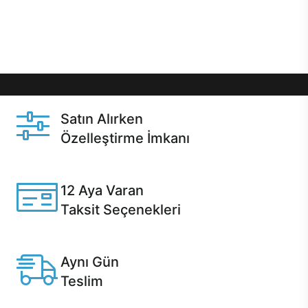
Üstelik satın alma ve satın alma sonrasında hızlı
destek sayesinde Casper kullanıcıların her zaman
yanında!
Satın Alırken
Özelleştirme İmkanı
Casper ürünlerini satın alırken ihtiyacınıza göre
özelleştirebilirsiniz.
12 Aya Varan
Taksit Seçenekleri
Anlaşmalı kredi kartlarına 12 aya varan taksit seçenekleri
Casper'da.
Aynı Gün
Teslim
Seçili ürünlerde Aynı Gün Teslim!