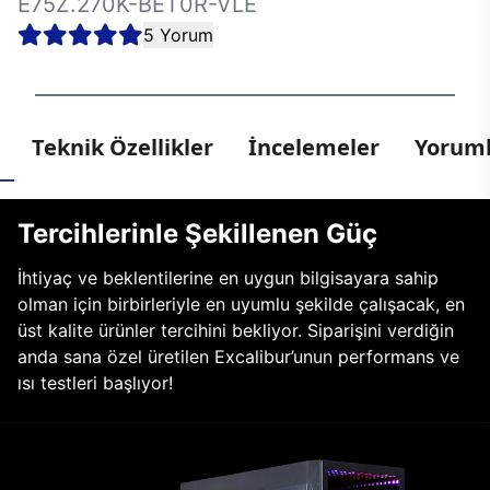
E75Z.270K-BET0R-VLE
5 Yorum
Teknik Özellikler
İncelemeler
Yoruml
Tercihlerinle Şekillenen Güç
İhtiyaç ve beklentilerine en uygun bilgisayara sahip
olman için birbirleriyle en uyumlu şekilde çalışacak, en
üst kalite ürünler tercihini bekliyor. Siparişini verdiğin
anda sana özel üretilen Excalibur’unun performans ve
ısı testleri başlıyor!