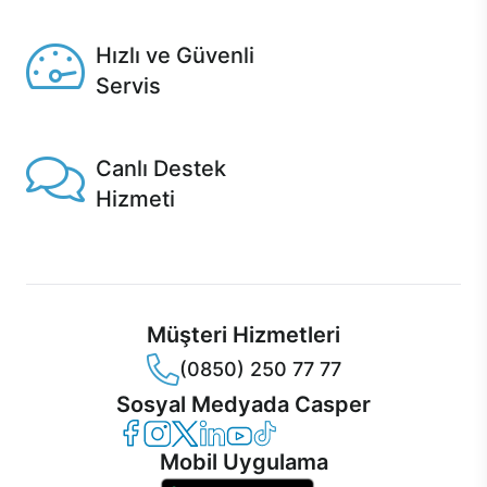
Seçili ürünlerde Aynı Gün Teslim!
Hızlı ve Güvenli
Servis
1 Saatte servis, Jet servis ve Turbo servis seçenekleri
Casper'da!
Canlı Destek
Hizmeti
Ürünlerinizle ilgili Casper Canlı Destek hizmeti her daim
sizinle.
Müşteri Hizmetleri
(0850) 250 77 77
Sosyal Medyada Casper
Casper Facebook
Casper Instagram
Casper Twitter
Casper LinkedIn
Casper YouTube
Casper TikTok
Mobil Uygulama