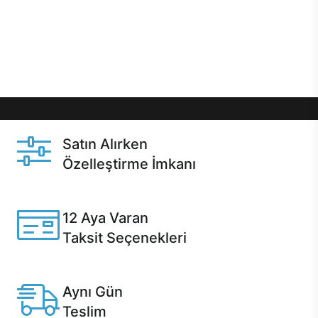
gibi özel fırsatlar Casper kullanıcılarını bekliyor.
Üstelik satın alma ve satın alma sonrasında hızlı
destek sayesinde Casper kullanıcıların her zaman
yanında!
Satın Alırken
Özelleştirme İmkanı
Casper ürünlerini satın alırken ihtiyacınıza göre
özelleştirebilirsiniz.
12 Aya Varan
Taksit Seçenekleri
Anlaşmalı kredi kartlarına 12 aya varan taksit seçenekleri
Casper'da.
Aynı Gün
Teslim