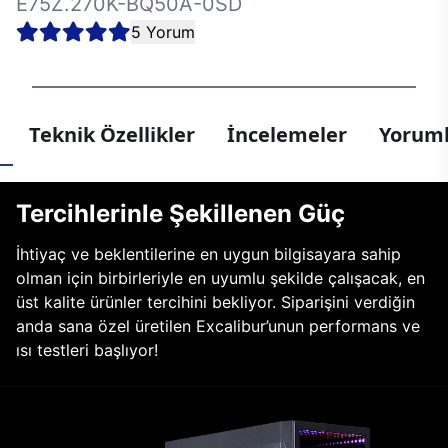
E75Z.270K-BQ50A-0SD
5 Yorum
Teknik Özellikler
İncelemeler
Yoruml
Tercihlerinle Şekillenen Güç
İhtiyaç ve beklentilerine en uygun bilgisayara sahip
olman için birbirleriyle en uyumlu şekilde çalışacak, en
üst kalite ürünler tercihini bekliyor. Siparişini verdiğin
anda sana özel üretilen Excalibur’unun performans ve
ısı testleri başlıyor!