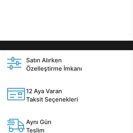
gibi özel fırsatlar Casper kullanıcılarını bekliyor.
Üstelik satın alma ve satın alma sonrasında hızlı
destek sayesinde Casper kullanıcıların her zaman
yanında!
Satın Alırken
Özelleştirme İmkanı
Casper ürünlerini satın alırken ihtiyacınıza göre
özelleştirebilirsiniz.
12 Aya Varan
Taksit Seçenekleri
Anlaşmalı kredi kartlarına 12 aya varan taksit seçenekleri
Casper'da.
Aynı Gün
Teslim