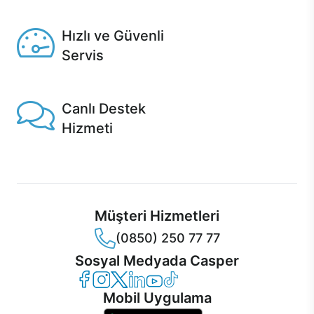
Seçili ürünlerde Aynı Gün Teslim!
Hızlı ve Güvenli
Servis
1 Saatte servis, Jet servis ve Turbo servis seçenekleri
Casper'da!
Canlı Destek
Hizmeti
Ürünlerinizle ilgili Casper Canlı Destek hizmeti her daim
sizinle.
Müşteri Hizmetleri
(0850) 250 77 77
Sosyal Medyada Casper
Casper Facebook
Casper Instagram
Casper Twitter
Casper LinkedIn
Casper YouTube
Casper TikTok
Mobil Uygulama