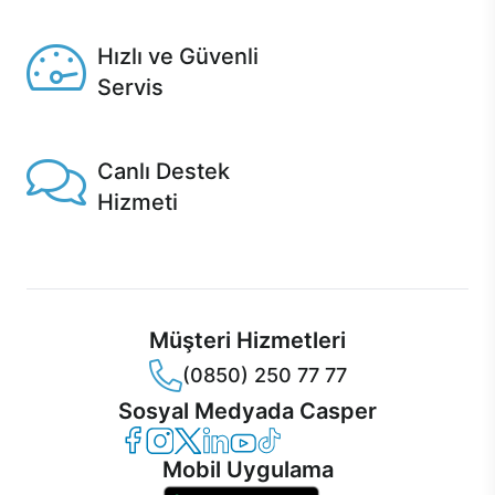
Seçili ürünlerde Aynı Gün Teslim!
Hızlı ve Güvenli
Servis
1 Saatte servis, Jet servis ve Turbo servis seçenekleri
Casper'da!
Canlı Destek
Hizmeti
Ürünlerinizle ilgili Casper Canlı Destek hizmeti her daim
sizinle.
Müşteri Hizmetleri
(0850) 250 77 77
Sosyal Medyada Casper
Casper Facebook
Casper Instagram
Casper Twitter
Casper LinkedIn
Casper YouTube
Casper TikTok
Mobil Uygulama