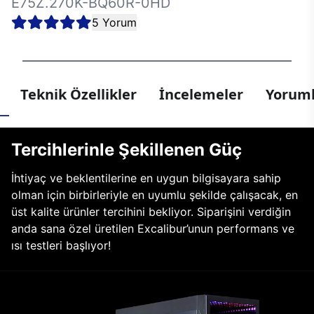
E75Z.270K-BQ60R-0HD
5 Yorum
Teknik Özellikler
İncelemeler
Yoruml
Tercihlerinle Şekillenen Güç
İhtiyaç ve beklentilerine en uygun bilgisayara sahip
olman için birbirleriyle en uyumlu şekilde çalışacak, en
üst kalite ürünler tercihini bekliyor. Siparişini verdiğin
anda sana özel üretilen Excalibur’unun performans ve
ısı testleri başlıyor!