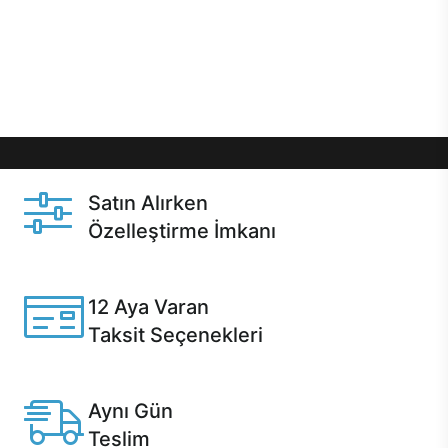
gibi özel fırsatlar Casper kullanıcılarını bekliyor.
Üstelik satın alma ve satın alma sonrasında hızlı
destek sayesinde Casper kullanıcıların her zaman
yanında!
Satın Alırken
Özelleştirme İmkanı
Casper ürünlerini satın alırken ihtiyacınıza göre
özelleştirebilirsiniz.
12 Aya Varan
Taksit Seçenekleri
Anlaşmalı kredi kartlarına 12 aya varan taksit seçenekleri
Casper'da.
Aynı Gün
Teslim