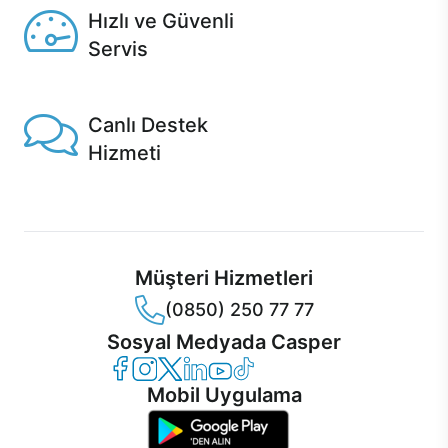
Hızlı ve Güvenli
Servis
1 Saatte servis, Jet servis ve Turbo servis seçenekleri
Casper'da!
Canlı Destek
Hizmeti
Ürünlerinizle ilgili Casper Canlı Destek hizmeti her daim
sizinle.
Müşteri Hizmetleri
(0850) 250 77 77
Sosyal Medyada Casper
Casper Facebook
Casper Instagram
Casper Twitter
Casper LinkedIn
Casper YouTube
Casper TikTok
Mobil Uygulama