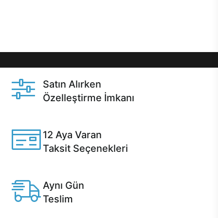
Üstelik satın alma ve satın alma sonrasında hızlı
destek sayesinde Casper kullanıcıların her zaman
yanında!
Satın Alırken
Özelleştirme İmkanı
Casper ürünlerini satın alırken ihtiyacınıza göre
özelleştirebilirsiniz.
12 Aya Varan
Taksit Seçenekleri
Anlaşmalı kredi kartlarına 12 aya varan taksit seçenekleri
Casper'da.
Aynı Gün
Teslim
Seçili ürünlerde Aynı Gün Teslim!