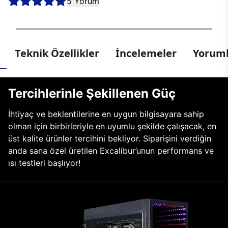
5 Yorum
Teknik Özellikler
İncelemeler
Yoruml
Tercihlerinle Şekillenen Güç
İhtiyaç ve beklentilerine en uygun bilgisayara sahip
olman için birbirleriyle en uyumlu şekilde çalışacak, en
üst kalite ürünler tercihini bekliyor. Siparişini verdiğin
anda sana özel üretilen Excalibur’unun performans ve
ısı testleri başlıyor!