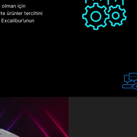
p olman için
te ürünler tercihini
n Excalibur’unun