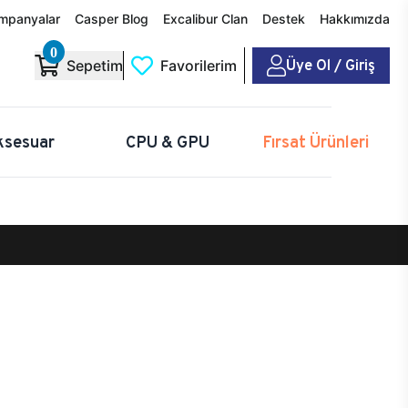
mpanyalar
Casper Blog
Excalibur Clan
Destek
Hakkımızda
0
Üye Ol / Giriş
Sepetim
Favorilerim
ksesuar
CPU & GPU
Fırsat Ürünleri