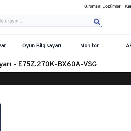
Kurumsal Çözümler
Ka
yar
Oyun Bilgisayarı
Monitör
A
sayarı - E75Z.270K-BX60A-VSG
calibur E750 Masaüstü Oyun Bilgisayarı
E75Z.270K-BX60A-VSG