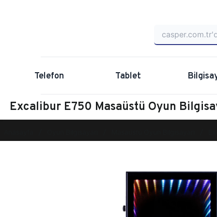
Telefon
Tablet
Bilgisa
Excalibur E750 Masaüstü Oyun Bilgi
Anasayfa
Oyun Bilgisayarı
Masaüstü Oyun Bilgisayarı
Ex