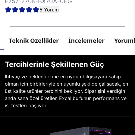
E75Z.270K-BX70A-0FG
5 Yorum
Teknik Özellikler
İncelemeler
Yoruml
Tercihlerinle Şekillenen Güç
İhtiyaç ve beklentilerine en uygun bilgisayara sahip
olman için birbirleriyle en uyumlu şekilde çalışacak, en
üst kalite ürünler tercihini bekliyor. Siparişini verdiğin
anda sana özel üretilen Excalibur’unun performans ve
ısı testleri başlıyor!