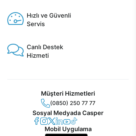
Seçili ürünlerde Aynı Gün Teslim!
Hızlı ve Güvenli
Servis
1 Saatte servis, Jet servis ve Turbo servis seçenekleri
Casper'da!
Canlı Destek
Hizmeti
Ürünlerinizle ilgili Casper Canlı Destek hizmeti her daim
sizinle.
Müşteri Hizmetleri
(0850) 250 77 77
Sosyal Medyada Casper
Casper Facebook
Casper Instagram
Casper Twitter
Casper LinkedIn
Casper YouTube
Casper TikTok
Mobil Uygulama