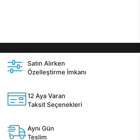
gibi özel fırsatlar Casper kullanıcılarını bekliyor.
Üstelik satın alma ve satın alma sonrasında hızlı
destek sayesinde Casper kullanıcıların her zaman
yanında!
Satın Alırken
Özelleştirme İmkanı
Casper ürünlerini satın alırken ihtiyacınıza göre
özelleştirebilirsiniz.
12 Aya Varan
Taksit Seçenekleri
Anlaşmalı kredi kartlarına 12 aya varan taksit seçenekleri
Casper'da.
Aynı Gün
Teslim