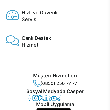
Seçili ürünlerde Aynı Gün Teslim!
Hızlı ve Güvenli
Servis
1 Saatte servis, Jet servis ve Turbo servis seçenekleri
Casper'da!
Canlı Destek
Hizmeti
Ürünlerinizle ilgili Casper Canlı Destek hizmeti her daim
sizinle.
Müşteri Hizmetleri
(0850) 250 77 77
Sosyal Medyada Casper
Casper Facebook
Casper Instagram
Casper Twitter
Casper LinkedIn
Casper YouTube
Casper TikTok
Mobil Uygulama