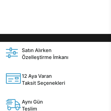
gibi özel fırsatlar Casper kullanıcılarını bekliyor.
Üstelik satın alma ve satın alma sonrasında hızlı
destek sayesinde Casper kullanıcıların her zaman
yanında!
Satın Alırken
Özelleştirme İmkanı
Casper ürünlerini satın alırken ihtiyacınıza göre
özelleştirebilirsiniz.
12 Aya Varan
Taksit Seçenekleri
Anlaşmalı kredi kartlarına 12 aya varan taksit seçenekleri
Casper'da.
Aynı Gün
Teslim