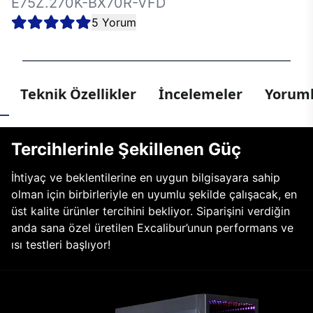
E75Z.270K-BX70R-VFD
5 Yorum
Teknik Özellikler
İncelemeler
Yoruml
Tercihlerinle Şekillenen Güç
İhtiyaç ve beklentilerine en uygun bilgisayara sahip
olman için birbirleriyle en uyumlu şekilde çalışacak, en
üst kalite ürünler tercihini bekliyor. Siparişini verdiğin
anda sana özel üretilen Excalibur’unun performans ve
ısı testleri başlıyor!