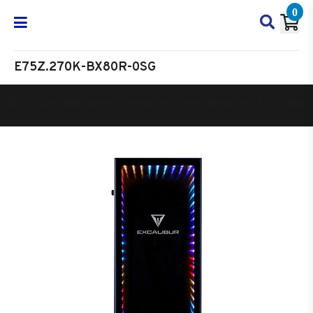
0
E75Z.270K-BX80R-0SG
Oyun Bilgisayarı
Masaüstü Oyun Bilgisayarı
Excalibur