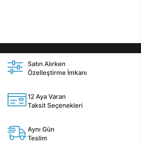
gibi özel fırsatlar Casper kullanıcılarını bekliyor.
Üstelik satın alma ve satın alma sonrasında hızlı
destek sayesinde Casper kullanıcıların her zaman
yanında!
Satın Alırken
Özelleştirme İmkanı
Casper ürünlerini satın alırken ihtiyacınıza göre
özelleştirebilirsiniz.
12 Aya Varan
Taksit Seçenekleri
Anlaşmalı kredi kartlarına 12 aya varan taksit seçenekleri
Casper'da.
Aynı Gün
Teslim