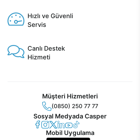
Seçili ürünlerde Aynı Gün Teslim!
Hızlı ve Güvenli
Servis
1 Saatte servis, Jet servis ve Turbo servis seçenekleri
Casper'da!
Canlı Destek
Hizmeti
Ürünlerinizle ilgili Casper Canlı Destek hizmeti her daim
sizinle.
Müşteri Hizmetleri
(0850) 250 77 77
Sosyal Medyada Casper
Casper Facebook
Casper Instagram
Casper Twitter
Casper LinkedIn
Casper YouTube
Casper TikTok
Mobil Uygulama