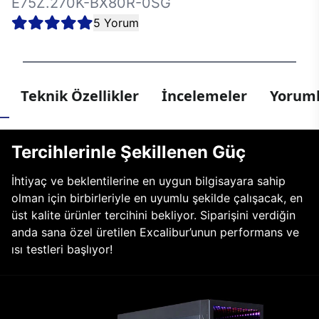
E75Z.270K-BX80R-0SG
5 Yorum
Teknik Özellikler
İncelemeler
Yoruml
Tercihlerinle Şekillenen Güç
İhtiyaç ve beklentilerine en uygun bilgisayara sahip
olman için birbirleriyle en uyumlu şekilde çalışacak, en
üst kalite ürünler tercihini bekliyor. Siparişini verdiğin
anda sana özel üretilen Excalibur’unun performans ve
ısı testleri başlıyor!