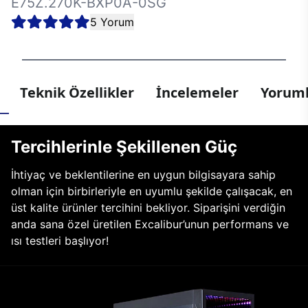
E75Z.270K-BXP0A-0SG
5 Yorum
Teknik Özellikler
İncelemeler
Yoruml
Tercihlerinle Şekillenen Güç
İhtiyaç ve beklentilerine en uygun bilgisayara sahip
olman için birbirleriyle en uyumlu şekilde çalışacak, en
üst kalite ürünler tercihini bekliyor. Siparişini verdiğin
anda sana özel üretilen Excalibur’unun performans ve
ısı testleri başlıyor!