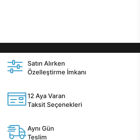
gibi özel fırsatlar Casper kullanıcılarını bekliyor.
Üstelik satın alma ve satın alma sonrasında hızlı
destek sayesinde Casper kullanıcıların her zaman
yanında!
Satın Alırken
Özelleştirme İmkanı
Casper ürünlerini satın alırken ihtiyacınıza göre
özelleştirebilirsiniz.
12 Aya Varan
Taksit Seçenekleri
Anlaşmalı kredi kartlarına 12 aya varan taksit seçenekleri
Casper'da.
Aynı Gün
Teslim