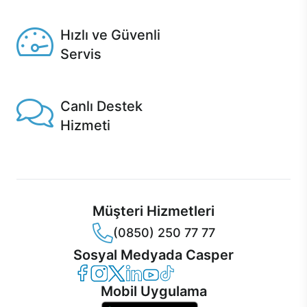
Seçili ürünlerde Aynı Gün Teslim!
Hızlı ve Güvenli
Servis
1 Saatte servis, Jet servis ve Turbo servis seçenekleri
Casper'da!
Canlı Destek
Hizmeti
Ürünlerinizle ilgili Casper Canlı Destek hizmeti her daim
sizinle.
Müşteri Hizmetleri
(0850) 250 77 77
Sosyal Medyada Casper
Casper Facebook
Casper Instagram
Casper Twitter
Casper LinkedIn
Casper YouTube
Casper TikTok
Mobil Uygulama