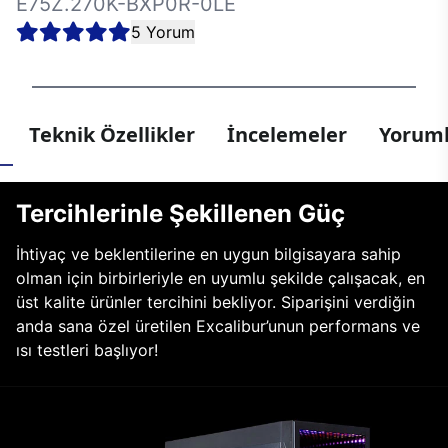
E75Z.270K-BXP0R-0LE
5 Yorum
Teknik Özellikler
İncelemeler
Yoruml
Tercihlerinle Şekillenen Güç
İhtiyaç ve beklentilerine en uygun bilgisayara sahip
olman için birbirleriyle en uyumlu şekilde çalışacak, en
üst kalite ürünler tercihini bekliyor. Siparişini verdiğin
anda sana özel üretilen Excalibur’unun performans ve
ısı testleri başlıyor!