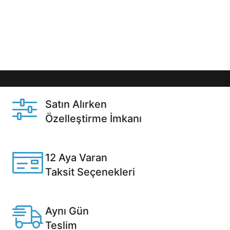
gibi özel fırsatlar Casper kullanıcılarını bekliyor.
Üstelik satın alma ve satın alma sonrasında hızlı
destek sayesinde Casper kullanıcıların her zaman
yanında!
Satın Alırken
Özelleştirme İmkanı
Casper ürünlerini satın alırken ihtiyacınıza göre
özelleştirebilirsiniz.
12 Aya Varan
Taksit Seçenekleri
Anlaşmalı kredi kartlarına 12 aya varan taksit seçenekleri
Casper'da.
Aynı Gün
Teslim