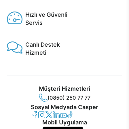
Seçili ürünlerde Aynı Gün Teslim!
Hızlı ve Güvenli
Servis
1 Saatte servis, Jet servis ve Turbo servis seçenekleri
Casper'da!
Canlı Destek
Hizmeti
Ürünlerinizle ilgili Casper Canlı Destek hizmeti her daim
sizinle.
Müşteri Hizmetleri
(0850) 250 77 77
Sosyal Medyada Casper
Casper Facebook
Casper Instagram
Casper Twitter
Casper LinkedIn
Casper YouTube
Casper TikTok
Mobil Uygulama