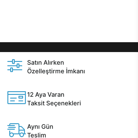
gibi özel fırsatlar Casper kullanıcılarını bekliyor.
Üstelik satın alma ve satın alma sonrasında hızlı
destek sayesinde Casper kullanıcıların her zaman
yanında!
Satın Alırken
Özelleştirme İmkanı
Casper ürünlerini satın alırken ihtiyacınıza göre
özelleştirebilirsiniz.
12 Aya Varan
Taksit Seçenekleri
Anlaşmalı kredi kartlarına 12 aya varan taksit seçenekleri
Casper'da.
Aynı Gün
Teslim