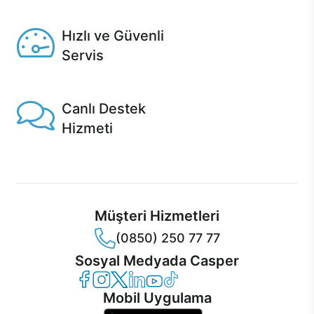
Seçili ürünlerde Aynı Gün Teslim!
Hızlı ve Güvenli
Servis
1 Saatte servis, Jet servis ve Turbo servis seçenekleri
Casper'da!
Canlı Destek
Hizmeti
Ürünlerinizle ilgili Casper Canlı Destek hizmeti her daim
sizinle.
Müşteri Hizmetleri
(0850) 250 77 77
Sosyal Medyada Casper
Casper Facebook
Casper Instagram
Casper Twitter
Casper LinkedIn
Casper YouTube
Casper TikTok
Mobil Uygulama