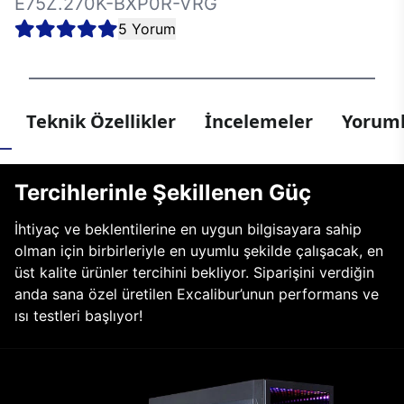
E75Z.270K-BXP0R-VRG
5 Yorum
Teknik Özellikler
İncelemeler
Yoruml
Tercihlerinle Şekillenen Güç
İhtiyaç ve beklentilerine en uygun bilgisayara sahip
olman için birbirleriyle en uyumlu şekilde çalışacak, en
üst kalite ürünler tercihini bekliyor. Siparişini verdiğin
anda sana özel üretilen Excalibur’unun performans ve
ısı testleri başlıyor!