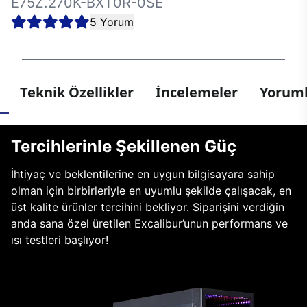
E75Z.270K-BXT0R-0SE
5 Yorum
Teknik Özellikler
İncelemeler
Yoruml
Tercihlerinle Şekillenen Güç
İhtiyaç ve beklentilerine en uygun bilgisayara sahip
olman için birbirleriyle en uyumlu şekilde çalışacak, en
üst kalite ürünler tercihini bekliyor. Siparişini verdiğin
anda sana özel üretilen Excalibur’unun performans ve
ısı testleri başlıyor!