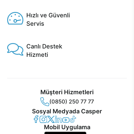
Seçili ürünlerde Aynı Gün Teslim!
Hızlı ve Güvenli
Servis
1 Saatte servis, Jet servis ve Turbo servis seçenekleri
Casper'da!
Canlı Destek
Hizmeti
Ürünlerinizle ilgili Casper Canlı Destek hizmeti her daim
sizinle.
Müşteri Hizmetleri
(0850) 250 77 77
Sosyal Medyada Casper
Casper Facebook
Casper Instagram
Casper Twitter
Casper LinkedIn
Casper YouTube
Casper TikTok
Mobil Uygulama