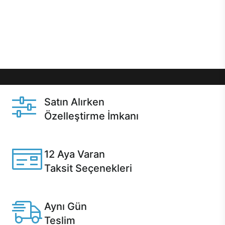
gibi özel fırsatlar Casper kullanıcılarını bekliyor.
Üstelik satın alma ve satın alma sonrasında hızlı
destek sayesinde Casper kullanıcıların her zaman
yanında!
Satın Alırken
Özelleştirme İmkanı
Casper ürünlerini satın alırken ihtiyacınıza göre
özelleştirebilirsiniz.
12 Aya Varan
Taksit Seçenekleri
Anlaşmalı kredi kartlarına 12 aya varan taksit seçenekleri
Casper'da.
Aynı Gün
Teslim