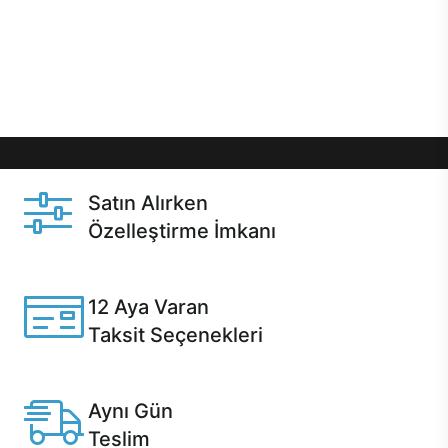
gibi özel fırsatlar Casper kullanıcılarını bekliyor.
Üstelik satın alma ve satın alma sonrasında hızlı
destek sayesinde Casper kullanıcıların her zaman
yanında!
Satın Alırken
Özelleştirme İmkanı
Casper ürünlerini satın alırken ihtiyacınıza göre
özelleştirebilirsiniz.
12 Aya Varan
Taksit Seçenekleri
Anlaşmalı kredi kartlarına 12 aya varan taksit seçenekleri
Casper'da.
Aynı Gün
Teslim