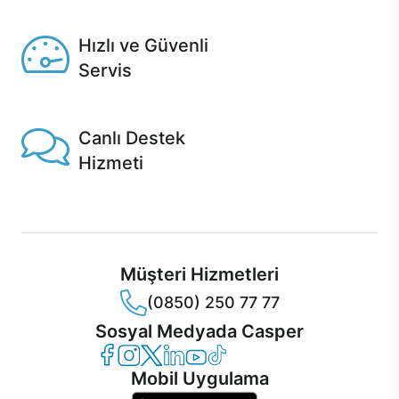
Seçili ürünlerde Aynı Gün Teslim!
Hızlı ve Güvenli
Servis
1 Saatte servis, Jet servis ve Turbo servis seçenekleri
Casper'da!
Canlı Destek
Hizmeti
Ürünlerinizle ilgili Casper Canlı Destek hizmeti her daim
sizinle.
Müşteri Hizmetleri
(0850) 250 77 77
Sosyal Medyada Casper
Casper Facebook
Casper Instagram
Casper Twitter
Casper LinkedIn
Casper YouTube
Casper TikTok
Mobil Uygulama