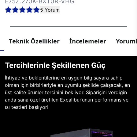
E75Z.270K-BXT0R-VHG
5 Yorum
Teknik Özellikler
İncelemeler
Yoruml
Tercihlerinle Şekillenen Güç
İhtiyaç ve beklentilerine en uygun bilgisayara sahip
olman için birbirleriyle en uyumlu şekilde çalışacak, en
üst kalite ürünler tercihini bekliyor. Siparişini verdiğin
anda sana özel üretilen Excalibur’unun performans ve
ısı testleri başlıyor!