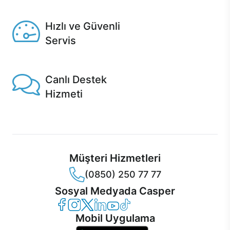
Seçili ürünlerde Aynı Gün Teslim!
Hızlı ve Güvenli
Servis
1 Saatte servis, Jet servis ve Turbo servis seçenekleri
Casper'da!
Canlı Destek
Hizmeti
Ürünlerinizle ilgili Casper Canlı Destek hizmeti her daim
sizinle.
Müşteri Hizmetleri
(0850) 250 77 77
Sosyal Medyada Casper
Casper Facebook
Casper Instagram
Casper Twitter
Casper LinkedIn
Casper YouTube
Casper TikTok
Mobil Uygulama