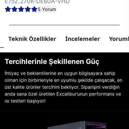
E75Z.270K-DE60A-VHD
5 Yorum
Teknik Özellikler
İncelemeler
Yoruml
Tercihlerinle Şekillenen Güç
İhtiyaç ve beklentilerine en uygun bilgisayara sahip
olman için birbirleriyle en uyumlu şekilde çalışacak, en
üst kalite ürünler tercihini bekliyor. Siparişini verdiğin
anda sana özel üretilen Excalibur’unun performans ve
ısı testleri başlıyor!