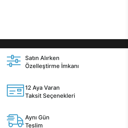
gibi özel fırsatlar Casper kullanıcılarını bekliyor.
Üstelik satın alma ve satın alma sonrasında hızlı
destek sayesinde Casper kullanıcıların her zaman
yanında!
Satın Alırken
Özelleştirme İmkanı
Casper ürünlerini satın alırken ihtiyacınıza göre
özelleştirebilirsiniz.
12 Aya Varan
Taksit Seçenekleri
Anlaşmalı kredi kartlarına 12 aya varan taksit seçenekleri
Casper'da.
Aynı Gün
Teslim