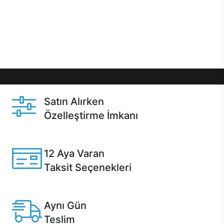
gibi özel fırsatlar Casper kullanıcılarını bekliyor.
Üstelik satın alma ve satın alma sonrasında hızlı
destek sayesinde Casper kullanıcıların her zaman
yanında!
Satın Alırken
Özelleştirme İmkanı
Casper ürünlerini satın alırken ihtiyacınıza göre
özelleştirebilirsiniz.
12 Aya Varan
Taksit Seçenekleri
Anlaşmalı kredi kartlarına 12 aya varan taksit seçenekleri
Casper'da.
Aynı Gün
Teslim