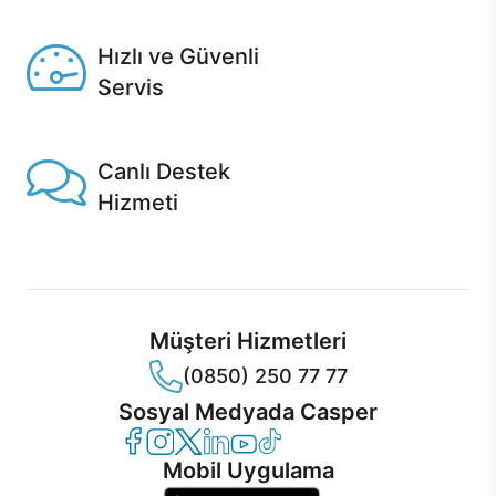
Seçili ürünlerde Aynı Gün Teslim!
Hızlı ve Güvenli
Servis
1 Saatte servis, Jet servis ve Turbo servis seçenekleri
Casper'da!
Canlı Destek
Hizmeti
Ürünlerinizle ilgili Casper Canlı Destek hizmeti her daim
sizinle.
Müşteri Hizmetleri
(0850) 250 77 77
Sosyal Medyada Casper
Casper Facebook
Casper Instagram
Casper Twitter
Casper LinkedIn
Casper YouTube
Casper TikTok
Mobil Uygulama