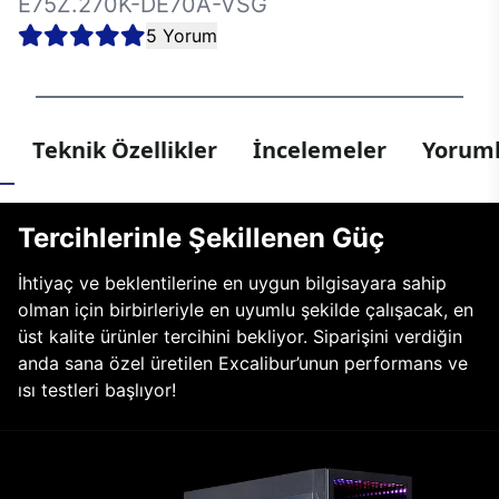
E75Z.270K-DE70A-VSG
5 Yorum
Teknik Özellikler
İncelemeler
Yoruml
Tercihlerinle Şekillenen Güç
İhtiyaç ve beklentilerine en uygun bilgisayara sahip
olman için birbirleriyle en uyumlu şekilde çalışacak, en
üst kalite ürünler tercihini bekliyor. Siparişini verdiğin
anda sana özel üretilen Excalibur’unun performans ve
ısı testleri başlıyor!