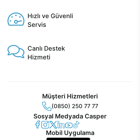
Seçili ürünlerde Aynı Gün Teslim!
Hızlı ve Güvenli
Servis
1 Saatte servis, Jet servis ve Turbo servis seçenekleri
Casper'da!
Canlı Destek
Hizmeti
Ürünlerinizle ilgili Casper Canlı Destek hizmeti her daim
sizinle.
Müşteri Hizmetleri
(0850) 250 77 77
Sosyal Medyada Casper
Casper Facebook
Casper Instagram
Casper Twitter
Casper LinkedIn
Casper YouTube
Casper TikTok
Mobil Uygulama