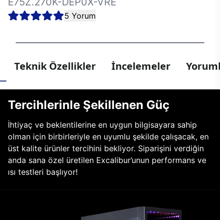
E75Z.270K-DEP0X-VRE
5 Yorum
Teknik Özellikler
İncelemeler
Yoruml
Tercihlerinle Şekillenen Güç
İhtiyaç ve beklentilerine en uygun bilgisayara sahip
olman için birbirleriyle en uyumlu şekilde çalışacak, en
üst kalite ürünler tercihini bekliyor. Siparişini verdiğin
anda sana özel üretilen Excalibur’unun performans ve
ısı testleri başlıyor!