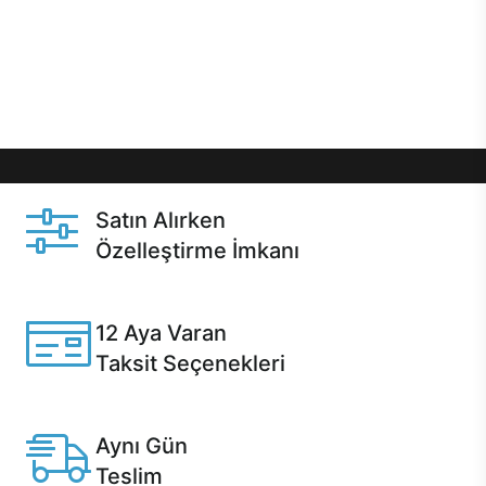
gibi özel fırsatlar Casper kullanıcılarını bekliyor.
Üstelik satın alma ve satın alma sonrasında hızlı
destek sayesinde Casper kullanıcıların her zaman
yanında!
Satın Alırken
Özelleştirme İmkanı
Casper ürünlerini satın alırken ihtiyacınıza göre
özelleştirebilirsiniz.
12 Aya Varan
Taksit Seçenekleri
Anlaşmalı kredi kartlarına 12 aya varan taksit seçenekleri
Casper'da.
Aynı Gün
Teslim