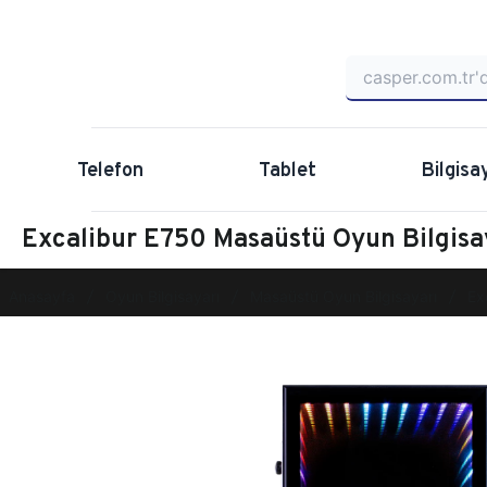
Telefon
Tablet
Bilgisa
Excalibur E750 Masaüstü Oyun Bilgis
Anasayfa
Oyun Bilgisayarı
Masaüstü Oyun Bilgisayarı
Ex