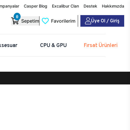
mpanyalar
Casper Blog
Excalibur Clan
Destek
Hakkımızda
0
Üye Ol / Giriş
Sepetim
Favorilerim
ksesuar
CPU & GPU
Fırsat Ürünleri