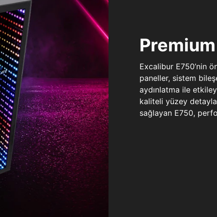
Premium 
Excalibur E750’nin ö
paneller, sistem bile
aydınlatma ile etkile
kaliteli yüzey detay
sağlayan E750, perfo