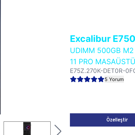
Excalibur E75
UDIMM 500GB M2 
11 PRO MASAÜSTÜ
E75Z.270K-DET0R-0F
5 Yorum
Özelleştir