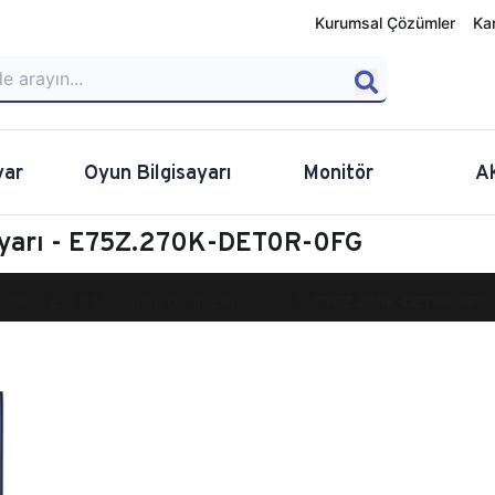
Kurumsal Çözümler
Ka
yar
Oyun Bilgisayarı
Monitör
A
ayarı - E75Z.270K-DET0R-0FG
calibur E750 Masaüstü Oyun Bilgisayarı
E75Z.270K-DET0R-0FG