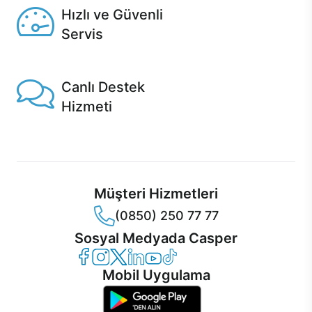
Hızlı ve Güvenli
Servis
1 Saatte servis, Jet servis ve Turbo servis seçenekleri
Casper'da!
Canlı Destek
Hizmeti
Ürünlerinizle ilgili Casper Canlı Destek hizmeti her daim
sizinle.
Müşteri Hizmetleri
(0850) 250 77 77
Sosyal Medyada Casper
Casper Facebook
Casper Instagram
Casper Twitter
Casper LinkedIn
Casper YouTube
Casper TikTok
Mobil Uygulama