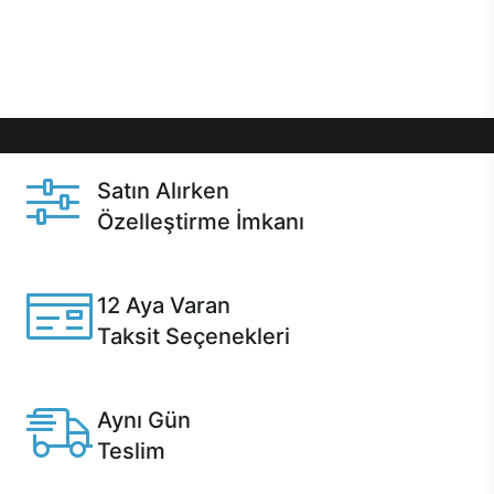
Üstelik satın alma ve satın alma sonrasında hızlı
destek sayesinde Casper kullanıcıların her zaman
yanında!
Satın Alırken
Özelleştirme İmkanı
Casper ürünlerini satın alırken ihtiyacınıza göre
özelleştirebilirsiniz.
12 Aya Varan
Taksit Seçenekleri
Anlaşmalı kredi kartlarına 12 aya varan taksit seçenekleri
Casper'da.
Aynı Gün
Teslim
Seçili ürünlerde Aynı Gün Teslim!