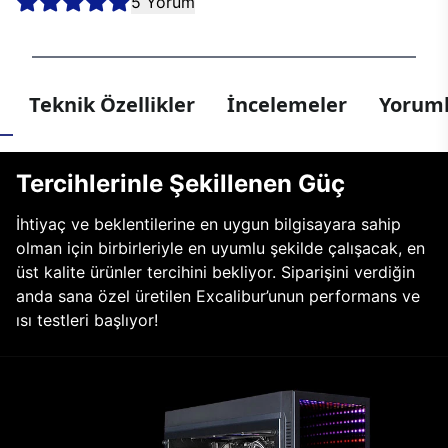
5 Yorum
Teknik Özellikler
İncelemeler
Yoruml
Tercihlerinle Şekillenen Güç
İhtiyaç ve beklentilerine en uygun bilgisayara sahip
olman için birbirleriyle en uyumlu şekilde çalışacak, en
üst kalite ürünler tercihini bekliyor. Siparişini verdiğin
anda sana özel üretilen Excalibur’unun performans ve
ısı testleri başlıyor!