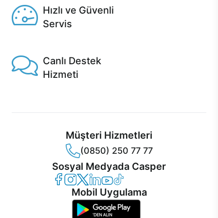
Hızlı ve Güvenli
Servis
1 Saatte servis, Jet servis ve Turbo servis seçenekleri
Casper'da!
Canlı Destek
Hizmeti
Ürünlerinizle ilgili Casper Canlı Destek hizmeti her daim
sizinle.
Müşteri Hizmetleri
(0850) 250 77 77
Sosyal Medyada Casper
Casper Facebook
Casper Instagram
Casper Twitter
Casper LinkedIn
Casper YouTube
Casper TikTok
Mobil Uygulama