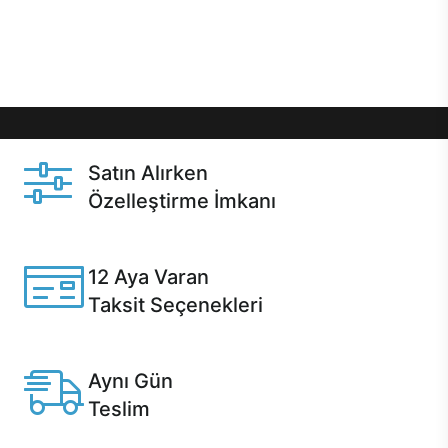
Üstelik satın alma ve satın alma sonrasında hızlı
destek sayesinde Casper kullanıcıların her zaman
yanında!
Satın Alırken
Özelleştirme İmkanı
Casper ürünlerini satın alırken ihtiyacınıza göre
özelleştirebilirsiniz.
12 Aya Varan
Taksit Seçenekleri
Anlaşmalı kredi kartlarına 12 aya varan taksit seçenekleri
Casper'da.
Aynı Gün
Teslim
Seçili ürünlerde Aynı Gün Teslim!