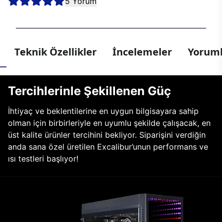
5 Yorum
Teknik Özellikler
İncelemeler
Yoruml
Tercihlerinle Şekillenen Güç
İhtiyaç ve beklentilerine en uygun bilgisayara sahip
olman için birbirleriyle en uyumlu şekilde çalışacak, en
üst kalite ürünler tercihini bekliyor. Siparişini verdiğin
anda sana özel üretilen Excalibur’unun performans ve
ısı testleri başlıyor!