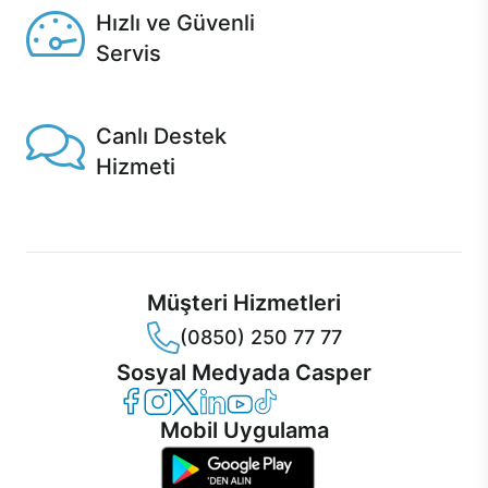
Hızlı ve Güvenli
Servis
1 Saatte servis, Jet servis ve Turbo servis seçenekleri
Casper'da!
Canlı Destek
Hizmeti
Ürünlerinizle ilgili Casper Canlı Destek hizmeti her daim
sizinle.
Müşteri Hizmetleri
(0850) 250 77 77
Sosyal Medyada Casper
Casper Facebook
Casper Instagram
Casper Twitter
Casper LinkedIn
Casper YouTube
Casper TikTok
Mobil Uygulama