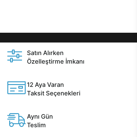
Üstelik satın alma ve satın alma sonrasında hızlı
destek sayesinde Casper kullanıcıların her zaman
yanında!
Satın Alırken
Özelleştirme İmkanı
Casper ürünlerini satın alırken ihtiyacınıza göre
özelleştirebilirsiniz.
12 Aya Varan
Taksit Seçenekleri
Anlaşmalı kredi kartlarına 12 aya varan taksit seçenekleri
Casper'da.
Aynı Gün
Teslim
Seçili ürünlerde Aynı Gün Teslim!