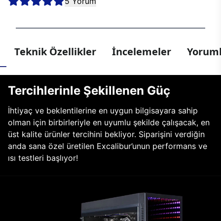
5 Yorum
Teknik Özellikler
İncelemeler
Yoruml
Tercihlerinle Şekillenen Güç
İhtiyaç ve beklentilerine en uygun bilgisayara sahip
olman için birbirleriyle en uyumlu şekilde çalışacak, en
üst kalite ürünler tercihini bekliyor. Siparişini verdiğin
anda sana özel üretilen Excalibur’unun performans ve
ısı testleri başlıyor!