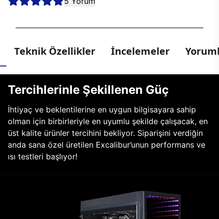
5 Yorum
Teknik Özellikler
İncelemeler
Yoruml
Tercihlerinle Şekillenen Güç
İhtiyaç ve beklentilerine en uygun bilgisayara sahip
olman için birbirleriyle en uyumlu şekilde çalışacak, en
üst kalite ürünler tercihini bekliyor. Siparişini verdiğin
anda sana özel üretilen Excalibur’unun performans ve
ısı testleri başlıyor!