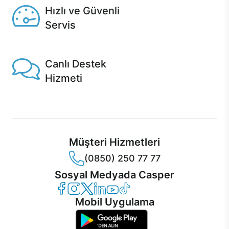
Hızlı ve Güvenli
Servis
1 Saatte servis, Jet servis ve Turbo servis seçenekleri
Casper'da!
Canlı Destek
Hizmeti
Ürünlerinizle ilgili Casper Canlı Destek hizmeti her daim
sizinle.
Müşteri Hizmetleri
(0850) 250 77 77
Sosyal Medyada Casper
Casper Facebook
Casper Instagram
Casper Twitter
Casper LinkedIn
Casper YouTube
Casper TikTok
Mobil Uygulama