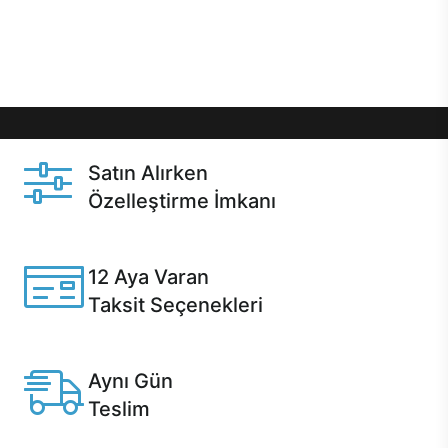
Üstelik satın alma ve satın alma sonrasında hızlı
destek sayesinde Casper kullanıcıların her zaman
yanında!
Satın Alırken
Özelleştirme İmkanı
Casper ürünlerini satın alırken ihtiyacınıza göre
özelleştirebilirsiniz.
12 Aya Varan
Taksit Seçenekleri
Anlaşmalı kredi kartlarına 12 aya varan taksit seçenekleri
Casper'da.
Aynı Gün
Teslim
Seçili ürünlerde Aynı Gün Teslim!