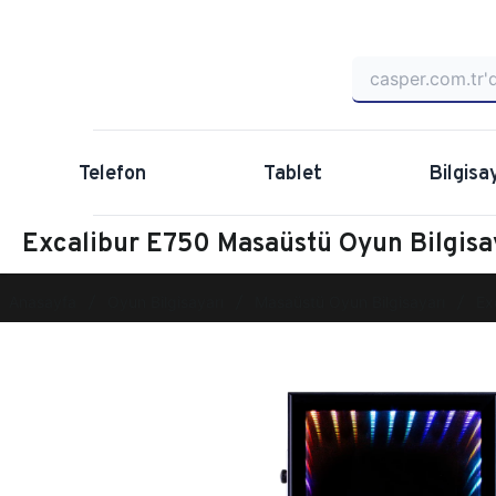
Telefon
Tablet
Bilgisa
Excalibur E750 Masaüstü Oyun Bilgis
Anasayfa
Oyun Bilgisayarı
Masaüstü Oyun Bilgisayarı
Ex