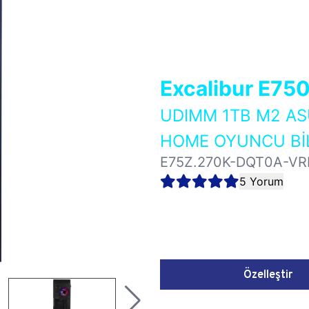
Excalibur E75
UDIMM 1TB M2 AS
HOME OYUNCU BİL
E75Z.270K-DQT0A-VR
5 Yorum
Özelleştir