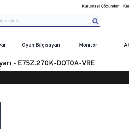
Kurumsal Çözümler
Ka
yar
Oyun Bilgisayarı
Monitör
A
ayarı - E75Z.270K-DQT0A-VRE
calibur E750 Masaüstü Oyun Bilgisayarı
E75Z.270K-DQT0A-VRE