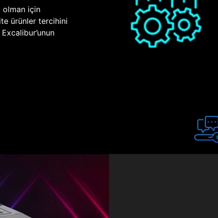
p olman için
te ürünler tercihini
n Excalibur’unun