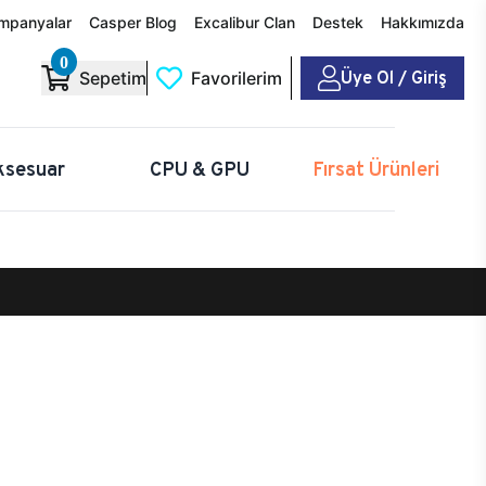
mpanyalar
Casper Blog
Excalibur Clan
Destek
Hakkımızda
0
Üye Ol / Giriş
Sepetim
Favorilerim
ksesuar
CPU & GPU
Fırsat Ürünleri