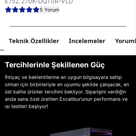
E75Z.270K-DQT0R-VLD
5 Yorum
Teknik Özellikler
İncelemeler
Yoruml
Tercihlerinle Şekillenen Güç
İhtiyaç ve beklentilerine en uygun bilgisayara sahip
olman için birbirleriyle en uyumlu şekilde çalışacak, en
üst kalite ürünler tercihini bekliyor. Siparişini verdiğin
anda sana özel üretilen Excalibur’unun performans ve
ısı testleri başlıyor!