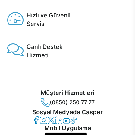
Seçili ürünlerde Aynı Gün Teslim!
Hızlı ve Güvenli
Servis
1 Saatte servis, Jet servis ve Turbo servis seçenekleri
Casper'da!
Canlı Destek
Hizmeti
Ürünlerinizle ilgili Casper Canlı Destek hizmeti her daim
sizinle.
Müşteri Hizmetleri
(0850) 250 77 77
Sosyal Medyada Casper
Casper Facebook
Casper Instagram
Casper Twitter
Casper LinkedIn
Casper YouTube
Casper TikTok
Mobil Uygulama