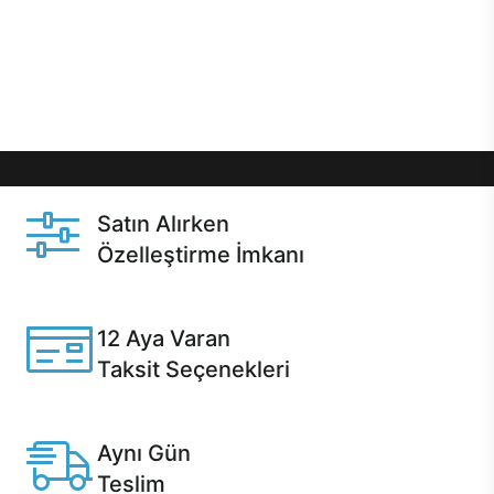
gibi özel fırsatlar Casper kullanıcılarını bekliyor.
Üstelik satın alma ve satın alma sonrasında hızlı
destek sayesinde Casper kullanıcıların her zaman
yanında!
Satın Alırken
Özelleştirme İmkanı
Casper ürünlerini satın alırken ihtiyacınıza göre
özelleştirebilirsiniz.
12 Aya Varan
Taksit Seçenekleri
Anlaşmalı kredi kartlarına 12 aya varan taksit seçenekleri
Casper'da.
Aynı Gün
Teslim