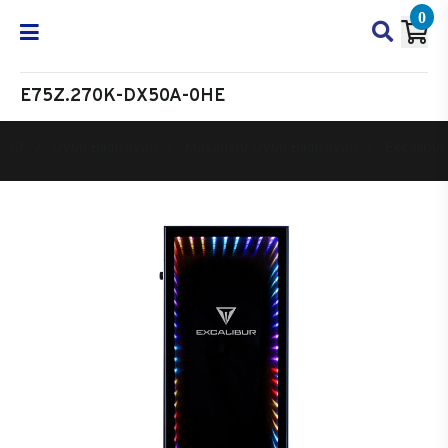
0
E75Z.270K-DX50A-0HE
Oyun Bilgisayarı
Masaüstü Oyun Bilgisayarı
Excalibur