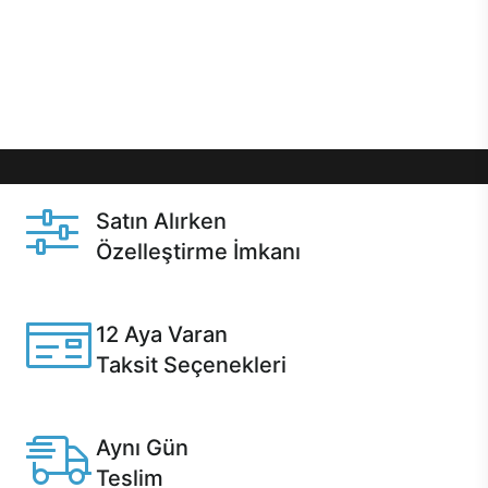
gibi özel fırsatlar Casper kullanıcılarını bekliyor.
Üstelik satın alma ve satın alma sonrasında hızlı
destek sayesinde Casper kullanıcıların her zaman
yanında!
Satın Alırken
Özelleştirme İmkanı
Casper ürünlerini satın alırken ihtiyacınıza göre
özelleştirebilirsiniz.
12 Aya Varan
Taksit Seçenekleri
Anlaşmalı kredi kartlarına 12 aya varan taksit seçenekleri
Casper'da.
Aynı Gün
Teslim