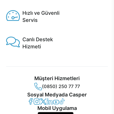
Seçili ürünlerde Aynı Gün Teslim!
Hızlı ve Güvenli
Servis
1 Saatte servis, Jet servis ve Turbo servis seçenekleri
Casper'da!
Canlı Destek
Hizmeti
Ürünlerinizle ilgili Casper Canlı Destek hizmeti her daim
sizinle.
Müşteri Hizmetleri
(0850) 250 77 77
Sosyal Medyada Casper
Casper Facebook
Casper Instagram
Casper Twitter
Casper LinkedIn
Casper YouTube
Casper TikTok
Mobil Uygulama