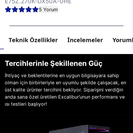
E75Z.270K-DX50A-0HE
5 Yorum
Teknik Özellikler
İncelemeler
Yoruml
Tercihlerinle Şekillenen Güç
İhtiyaç ve beklentilerine en uygun bilgisayara sahip
olman için birbirleriyle en uyumlu şekilde çalışacak, en
üst kalite ürünler tercihini bekliyor. Siparişini verdiğin
anda sana özel üretilen Excalibur’unun performans ve
ısı testleri başlıyor!