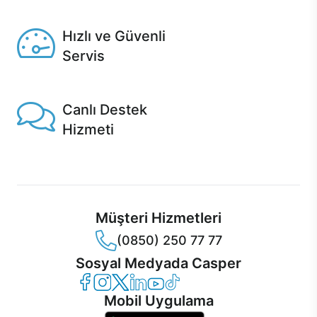
Seçili ürünlerde Aynı Gün Teslim!
Hızlı ve Güvenli
Servis
1 Saatte servis, Jet servis ve Turbo servis seçenekleri
Casper'da!
Canlı Destek
Hizmeti
Ürünlerinizle ilgili Casper Canlı Destek hizmeti her daim
sizinle.
Müşteri Hizmetleri
(0850) 250 77 77
Sosyal Medyada Casper
Casper Facebook
Casper Instagram
Casper Twitter
Casper LinkedIn
Casper YouTube
Casper TikTok
Mobil Uygulama