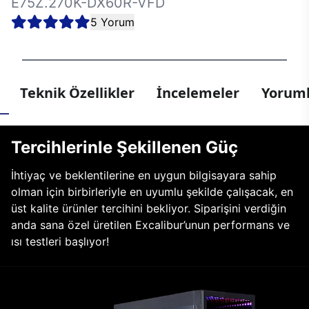
E75Z.270K-DX60R-VFD
5 Yorum
Teknik Özellikler
İncelemeler
Yoruml
Tercihlerinle Şekillenen Güç
İhtiyaç ve beklentilerine en uygun bilgisayara sahip
olman için birbirleriyle en uyumlu şekilde çalışacak, en
üst kalite ürünler tercihini bekliyor. Siparişini verdiğin
anda sana özel üretilen Excalibur’unun performans ve
ısı testleri başlıyor!