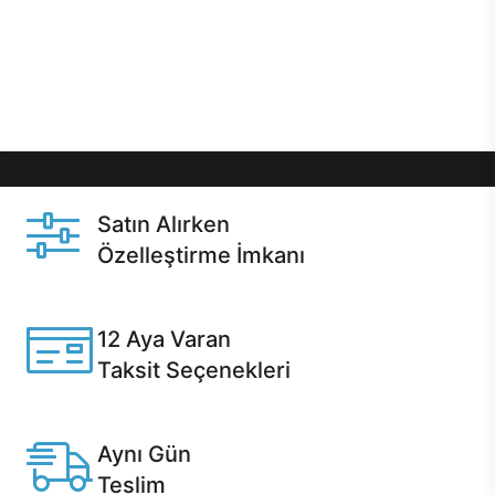
gibi özel fırsatlar Casper kullanıcılarını bekliyor.
Üstelik satın alma ve satın alma sonrasında hızlı
destek sayesinde Casper kullanıcıların her zaman
yanında!
Satın Alırken
Özelleştirme İmkanı
Casper ürünlerini satın alırken ihtiyacınıza göre
özelleştirebilirsiniz.
12 Aya Varan
Taksit Seçenekleri
Anlaşmalı kredi kartlarına 12 aya varan taksit seçenekleri
Casper'da.
Aynı Gün
Teslim