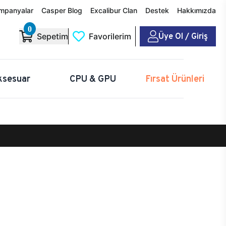
mpanyalar
Casper Blog
Excalibur Clan
Destek
Hakkımızda
0
Üye Ol / Giriş
Sepetim
Favorilerim
ksesuar
CPU & GPU
Fırsat Ürünleri