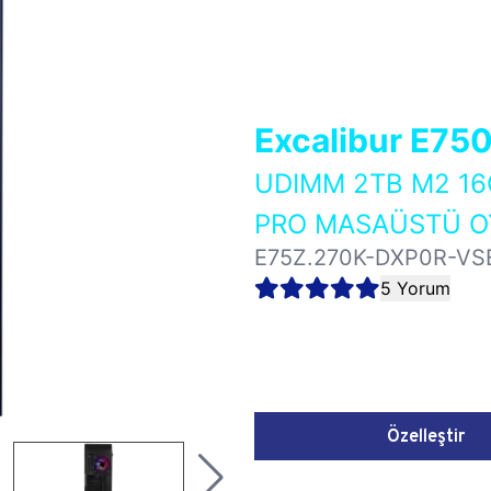
Excalibur E75
UDIMM 2TB M2 16
PRO MASAÜSTÜ OY
E75Z.270K-DXP0R-VS
5 Yorum
Özelleştir