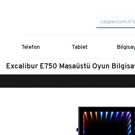
Telefon
Tablet
Bilgisa
Excalibur E750 Masaüstü Oyun Bilgi
Anasayfa
Oyun Bilgisayarı
Masaüstü Oyun Bilgisayarı
Ex