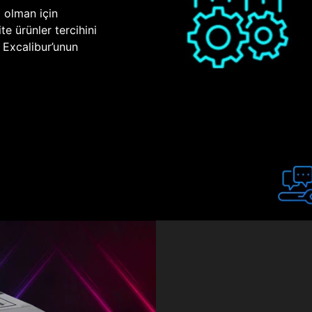
p olman için
te ürünler tercihini
n Excalibur’unun