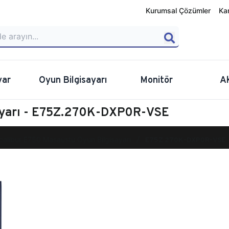
Kurumsal Çözümler
Ka
yar
Oyun Bilgisayarı
Monitör
A
sayarı - E75Z.270K-DXP0R-VSE
calibur E750 Masaüstü Oyun Bilgisayarı
E75Z.270K-DXP0R-VSE