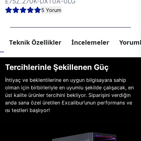
E75Z.270K-DXT0A-0LG
5 Yorum
Teknik Özellikler
İncelemeler
Yoruml
Tercihlerinle Şekillenen Güç
İhtiyaç ve beklentilerine en uygun bilgisayara sahip
olman için birbirleriyle en uyumlu şekilde çalışacak, en
üst kalite ürünler tercihini bekliyor. Siparişini verdiğin
anda sana özel üretilen Excalibur’unun performans ve
ısı testleri başlıyor!