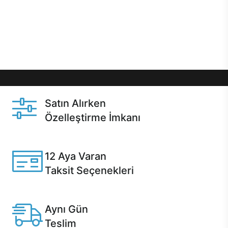
gibi özel fırsatlar Casper kullanıcılarını bekliyor.
Üstelik satın alma ve satın alma sonrasında hızlı
destek sayesinde Casper kullanıcıların her zaman
yanında!
Satın Alırken
Özelleştirme İmkanı
Casper ürünlerini satın alırken ihtiyacınıza göre
özelleştirebilirsiniz.
12 Aya Varan
Taksit Seçenekleri
Anlaşmalı kredi kartlarına 12 aya varan taksit seçenekleri
Casper'da.
Aynı Gün
Teslim