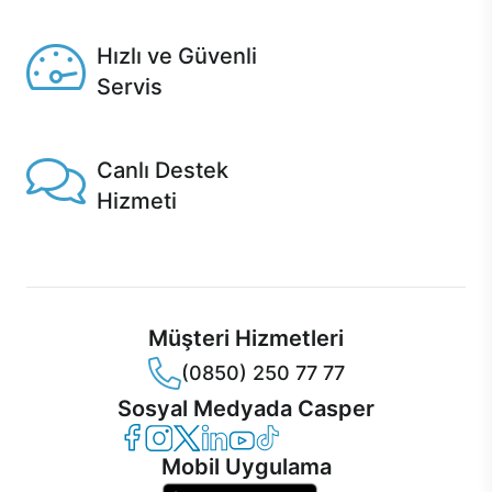
Seçili ürünlerde Aynı Gün Teslim!
Hızlı ve Güvenli
Servis
1 Saatte servis, Jet servis ve Turbo servis seçenekleri
Casper'da!
Canlı Destek
Hizmeti
Ürünlerinizle ilgili Casper Canlı Destek hizmeti her daim
sizinle.
Müşteri Hizmetleri
(0850) 250 77 77
Sosyal Medyada Casper
Casper Facebook
Casper Instagram
Casper Twitter
Casper LinkedIn
Casper YouTube
Casper TikTok
Mobil Uygulama