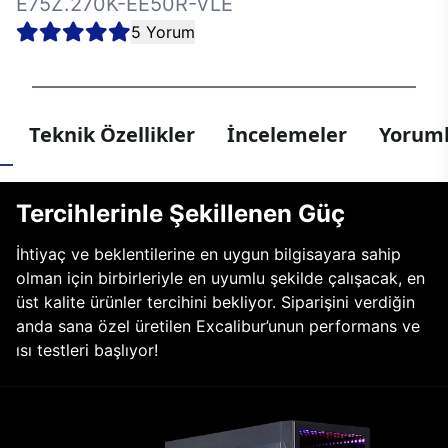
E75Z.270K-EE50R-VLE
5 Yorum
Teknik Özellikler
İncelemeler
Yoruml
Tercihlerinle Şekillenen Güç
İhtiyaç ve beklentilerine en uygun bilgisayara sahip
olman için birbirleriyle en uyumlu şekilde çalışacak, en
üst kalite ürünler tercihini bekliyor. Siparişini verdiğin
anda sana özel üretilen Excalibur’unun performans ve
ısı testleri başlıyor!