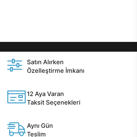
gibi özel fırsatlar Casper kullanıcılarını bekliyor.
Üstelik satın alma ve satın alma sonrasında hızlı
destek sayesinde Casper kullanıcıların her zaman
yanında!
Satın Alırken
Özelleştirme İmkanı
Casper ürünlerini satın alırken ihtiyacınıza göre
özelleştirebilirsiniz.
12 Aya Varan
Taksit Seçenekleri
Anlaşmalı kredi kartlarına 12 aya varan taksit seçenekleri
Casper'da.
Aynı Gün
Teslim