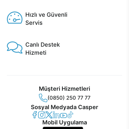
Seçili ürünlerde Aynı Gün Teslim!
Hızlı ve Güvenli
Servis
1 Saatte servis, Jet servis ve Turbo servis seçenekleri
Casper'da!
Canlı Destek
Hizmeti
Ürünlerinizle ilgili Casper Canlı Destek hizmeti her daim
sizinle.
Müşteri Hizmetleri
(0850) 250 77 77
Sosyal Medyada Casper
Casper Facebook
Casper Instagram
Casper Twitter
Casper LinkedIn
Casper YouTube
Casper TikTok
Mobil Uygulama