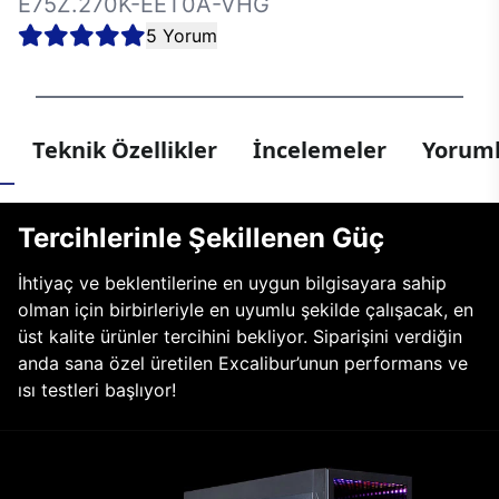
E75Z.270K-EET0A-VHG
5 Yorum
Teknik Özellikler
İncelemeler
Yoruml
Tercihlerinle Şekillenen Güç
İhtiyaç ve beklentilerine en uygun bilgisayara sahip
olman için birbirleriyle en uyumlu şekilde çalışacak, en
üst kalite ürünler tercihini bekliyor. Siparişini verdiğin
anda sana özel üretilen Excalibur’unun performans ve
ısı testleri başlıyor!