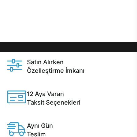
gibi özel fırsatlar Casper kullanıcılarını bekliyor.
Üstelik satın alma ve satın alma sonrasında hızlı
destek sayesinde Casper kullanıcıların her zaman
yanında!
Satın Alırken
Özelleştirme İmkanı
Casper ürünlerini satın alırken ihtiyacınıza göre
özelleştirebilirsiniz.
12 Aya Varan
Taksit Seçenekleri
Anlaşmalı kredi kartlarına 12 aya varan taksit seçenekleri
Casper'da.
Aynı Gün
Teslim