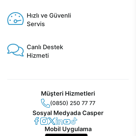
Seçili ürünlerde Aynı Gün Teslim!
Hızlı ve Güvenli
Servis
1 Saatte servis, Jet servis ve Turbo servis seçenekleri
Casper'da!
Canlı Destek
Hizmeti
Ürünlerinizle ilgili Casper Canlı Destek hizmeti her daim
sizinle.
Müşteri Hizmetleri
(0850) 250 77 77
Sosyal Medyada Casper
Casper Facebook
Casper Instagram
Casper Twitter
Casper LinkedIn
Casper YouTube
Casper TikTok
Mobil Uygulama