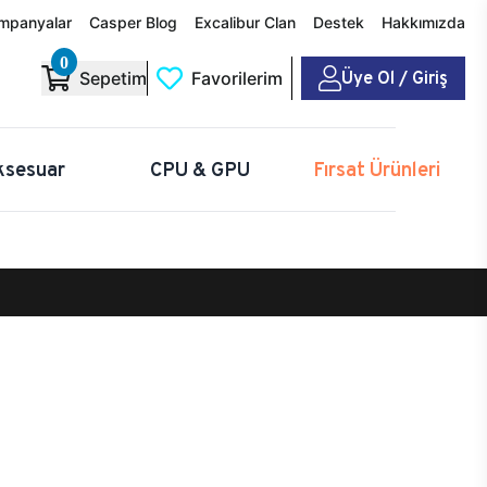
mpanyalar
Casper Blog
Excalibur Clan
Destek
Hakkımızda
0
Üye Ol / Giriş
Sepetim
Favorilerim
ksesuar
CPU & GPU
Fırsat Ürünleri