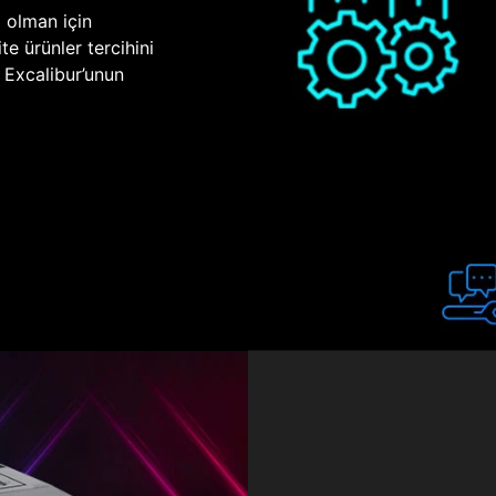
p olman için
te ürünler tercihini
n Excalibur’unun