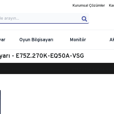
Kurumsal Çözümler
Ka
yar
Oyun Bilgisayarı
Monitör
A
ayarı - E75Z.270K-EQ50A-VSG
calibur E750 Masaüstü Oyun Bilgisayarı
E75Z.270K-EQ50A-VSG