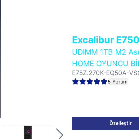
Excalibur E75
UDIMM 1TB M2 As
HOME OYUNCU BİL
E75Z.270K-EQ50A-VS
5 Yorum
Özelleştir