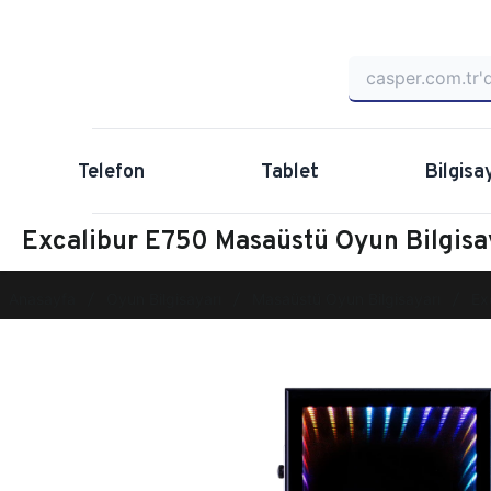
Telefon
Tablet
Bilgisa
Excalibur E750 Masaüstü Oyun Bilgis
Anasayfa
Oyun Bilgisayarı
Masaüstü Oyun Bilgisayarı
Ex