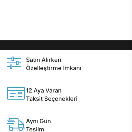
gibi özel fırsatlar Casper kullanıcılarını bekliyor.
Üstelik satın alma ve satın alma sonrasında hızlı
destek sayesinde Casper kullanıcıların her zaman
yanında!
Satın Alırken
Özelleştirme İmkanı
Casper ürünlerini satın alırken ihtiyacınıza göre
özelleştirebilirsiniz.
12 Aya Varan
Taksit Seçenekleri
Anlaşmalı kredi kartlarına 12 aya varan taksit seçenekleri
Casper'da.
Aynı Gün
Teslim