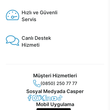
Seçili ürünlerde Aynı Gün Teslim!
Hızlı ve Güvenli
Servis
1 Saatte servis, Jet servis ve Turbo servis seçenekleri
Casper'da!
Canlı Destek
Hizmeti
Ürünlerinizle ilgili Casper Canlı Destek hizmeti her daim
sizinle.
Müşteri Hizmetleri
(0850) 250 77 77
Sosyal Medyada Casper
Casper Facebook
Casper Instagram
Casper Twitter
Casper LinkedIn
Casper YouTube
Casper TikTok
Mobil Uygulama