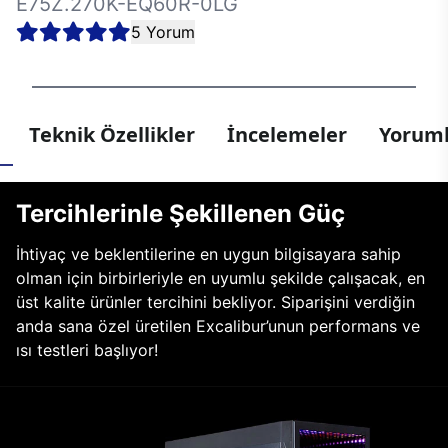
E75Z.270K-EQ60R-0LG
5 Yorum
Teknik Özellikler
İncelemeler
Yoruml
Tercihlerinle Şekillenen Güç
İhtiyaç ve beklentilerine en uygun bilgisayara sahip
olman için birbirleriyle en uyumlu şekilde çalışacak, en
üst kalite ürünler tercihini bekliyor. Siparişini verdiğin
anda sana özel üretilen Excalibur’unun performans ve
ısı testleri başlıyor!