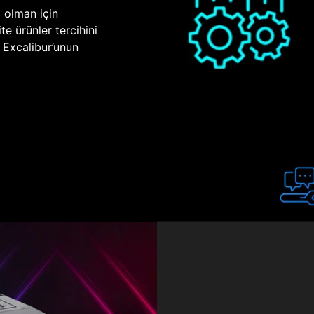
p olman için
te ürünler tercihini
n Excalibur’unun