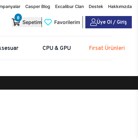
mpanyalar
Casper Blog
Excalibur Clan
Destek
Hakkımızda
0
Üye Ol / Giriş
Sepetim
Favorilerim
ksesuar
CPU & GPU
Fırsat Ürünleri