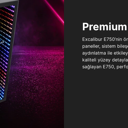
Premium 
Excalibur E750’nin ö
paneller, sistem bile
aydınlatma ile etkile
kaliteli yüzey detay
sağlayan E750, perfo