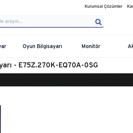
Kurumsal Çözümler
Ka
yar
Oyun Bilgisayarı
Monitör
A
ayarı - E75Z.270K-EQ70A-0SG
calibur E750 Masaüstü Oyun Bilgisayarı
E75Z.270K-EQ70A-0SG