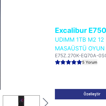
Excalibur E75
UDIMM 1TB M2 12
MASAÜSTÜ OYUN B
E75Z.270K-EQ70A-0S
5 Yorum
Özelleştir