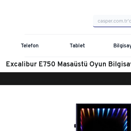
Telefon
Tablet
Bilgisa
Excalibur E750 Masaüstü Oyun Bilgis
Anasayfa
Oyun Bilgisayarı
Masaüstü Oyun Bilgisayarı
Ex