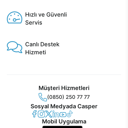
Seçili ürünlerde Aynı Gün Teslim!
Hızlı ve Güvenli
Servis
1 Saatte servis, Jet servis ve Turbo servis seçenekleri
Casper'da!
Canlı Destek
Hizmeti
Ürünlerinizle ilgili Casper Canlı Destek hizmeti her daim
sizinle.
Müşteri Hizmetleri
(0850) 250 77 77
Sosyal Medyada Casper
Casper Facebook
Casper Instagram
Casper Twitter
Casper LinkedIn
Casper YouTube
Casper TikTok
Mobil Uygulama