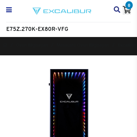
0
E75Z.270K-EX80R-VFG
Oyun Bilgisayarı
Masaüstü Oyun Bilgisayarı
Excalibur