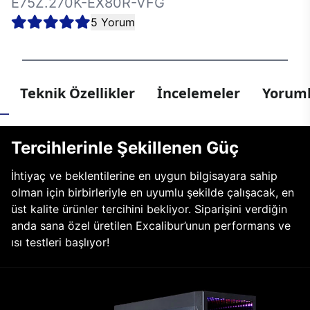
E75Z.270K-EX80R-VFG
5 Yorum
Teknik Özellikler
İncelemeler
Yoruml
Tercihlerinle Şekillenen Güç
İhtiyaç ve beklentilerine en uygun bilgisayara sahip
olman için birbirleriyle en uyumlu şekilde çalışacak, en
üst kalite ürünler tercihini bekliyor. Siparişini verdiğin
anda sana özel üretilen Excalibur’unun performans ve
ısı testleri başlıyor!