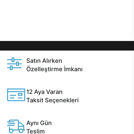
gibi özel fırsatlar Casper kullanıcılarını bekliyor.
Üstelik satın alma ve satın alma sonrasında hızlı
destek sayesinde Casper kullanıcıların her zaman
yanında!
Satın Alırken
Özelleştirme İmkanı
Casper ürünlerini satın alırken ihtiyacınıza göre
özelleştirebilirsiniz.
12 Aya Varan
Taksit Seçenekleri
Anlaşmalı kredi kartlarına 12 aya varan taksit seçenekleri
Casper'da.
Aynı Gün
Teslim