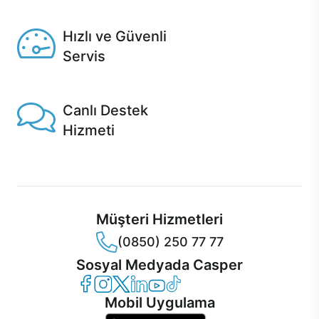
Seçili ürünlerde Aynı Gün Teslim!
Hızlı ve Güvenli
Servis
1 Saatte servis, Jet servis ve Turbo servis seçenekleri
Casper'da!
Canlı Destek
Hizmeti
Ürünlerinizle ilgili Casper Canlı Destek hizmeti her daim
sizinle.
Müşteri Hizmetleri
(0850) 250 77 77
Sosyal Medyada Casper
Casper Facebook
Casper Instagram
Casper Twitter
Casper LinkedIn
Casper YouTube
Casper TikTok
Mobil Uygulama