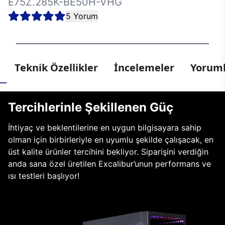
E75Z.285K-BE50H-VHG
5 Yorum
Teknik Özellikler
İncelemeler
Yoruml
Tercihlerinle Şekillenen Güç
İhtiyaç ve beklentilerine en uygun bilgisayara sahip
olman için birbirleriyle en uyumlu şekilde çalışacak, en
üst kalite ürünler tercihini bekliyor. Siparişini verdiğin
anda sana özel üretilen Excalibur’unun performans ve
ısı testleri başlıyor!