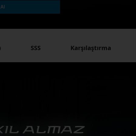
 Al
)
SSS
Karşılaştırma
IL ALMAZ