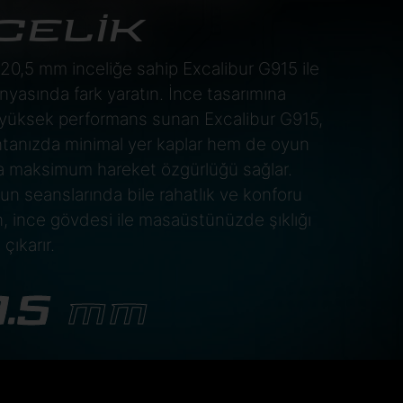
CELİK
0,5 mm inceliğe sahip Excalibur G915 ile
yasında fark yaratın. İnce tasarımına
yüksek performans sunan Excalibur G915,
tanızda minimal yer kaplar hem de oyun
da maksimum hareket özgürlüğü sağlar.
n seanslarında bile rahatlık ve konforu
, ince gövdesi ile masaüstünüzde şıklığı
çıkarır.
0.5
MM