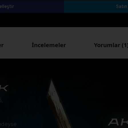
lleştir
Satın
er
İncelemeler
Yorumlar (1
K
5,
AK
redeyse