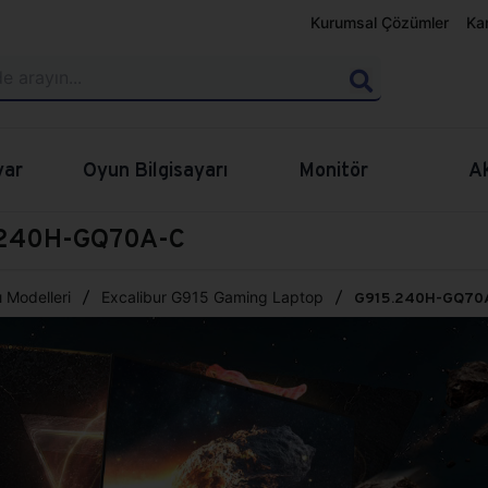
Kurumsal Çözümler
Ka
yar
Oyun Bilgisayarı
Monitör
A
5.240H-GQ70A-C
 Modelleri
Excalibur G915 Gaming Laptop
G915.240H-GQ70