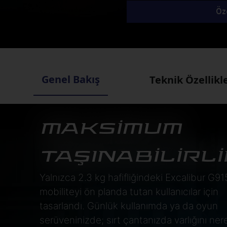
Öze
Genel Bakış
Teknik Özellikl
MAKSİMUM
TAŞINABİLİRLİ
Yalnızca 2.3 kg hafifliğindeki Excalibur G91
mobiliteyi ön planda tutan kullanıcılar için
tasarlandı. Günlük kullanımda ya da oyun
serüveninizde; sırt çantanızda varlığını ne