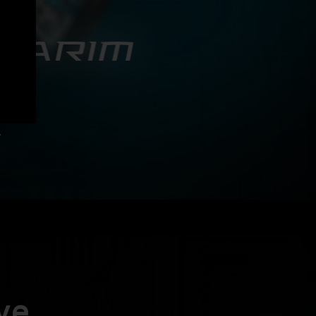
SARIM
ormans
k dış
mürlü
.
ve