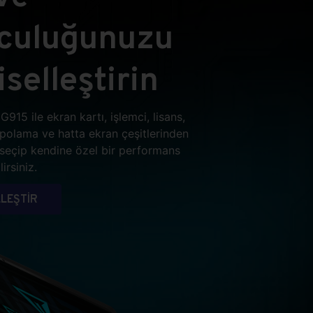
lculuğunuzu
iselleştirin
G915 ile ekran kartı, işlemci, lisans,
epolama ve hatta ekran çeşitlerinden
i seçip kendine özel bir performans
irsiniz.
LEŞTİR