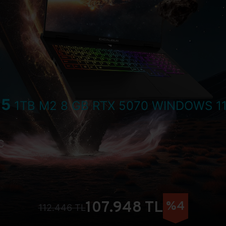
15
1TB M2 8 GB RTX 5070 WINDOWS 
C
107.948 TL
%4
112.446 TL