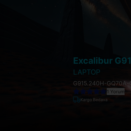
Excalibur G9
LAPTOP
G915.240H-GQ70A-
1 Yorum
Kargo Bedava