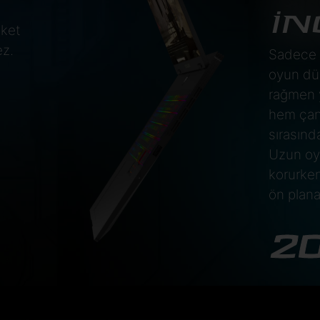
İN
eket
ez.
Sadece 2
oyun dün
rağmen 
hem çan
sırasın
Uzun oyu
korurken
ön plana 
2