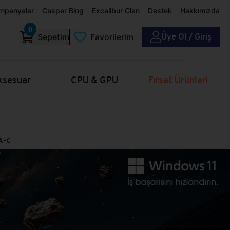
mpanyalar
Casper Blog
Excalibur Clan
Destek
Hakkımızda
0
Üye Ol / Giriş
Sepetim
Favorilerim
ksesuar
CPU & GPU
Fırsat Ürünleri
A-C