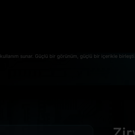
ALÜMİNYUM TA
ibur G915, yüksek kaliteli alüminyum kasasıyla sadece perf
l, tasarımda da iddialı. Estetikle sağlamlığı buluşturan bu şı
y, her ortamda dikkat çekerken dayanıklılığıyla da uzun ö
kullanım sunar. Güçlü bir görünüm, güçlü bir içerikle birleşti
Zir