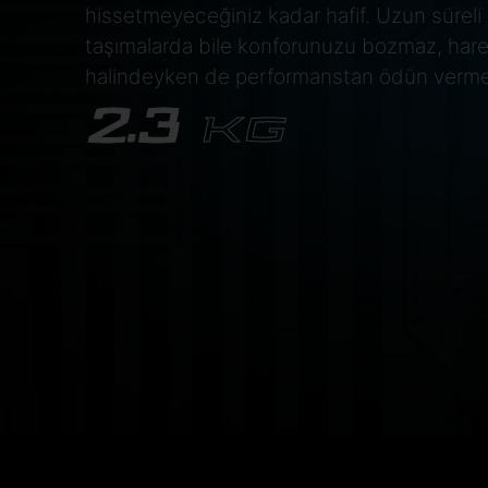
hissetmeyeceğiniz kadar hafif. Uzun süreli
taşımalarda bile konforunuzu bozmaz, har
halindeyken de performanstan ödün verm
2.3
KG