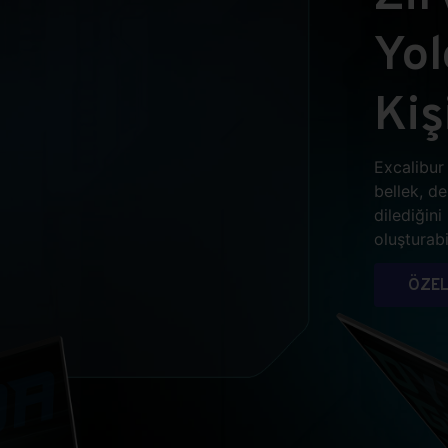
Yo
Kiş
Excalibur 
bellek, d
dilediğin
oluşturabil
ÖZEL