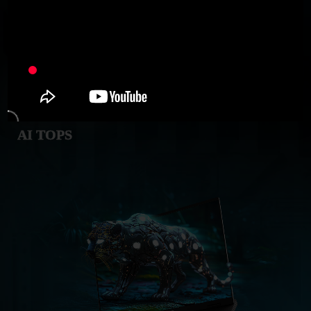
AI TOPS
GeForce RTX
5060 Laptop GPU
572
AI TOPS