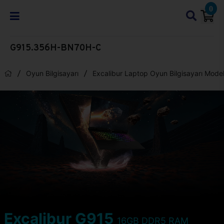
0
G915.356H-BN70H-C
Oyun Bilgisayarı
Excalibur Laptop Oyun Bilgisayarı Model
Excalibur G915
16GB DDR5 RAM