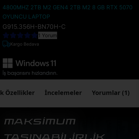
4800MHZ 2TB M2 GEN4 2TB M2 8 GB RTX 5070
OYUNCU LAPTOP
G915.356H-BN70H-C
1 Yorum
Kargo Bedava
k Özellikler
İncelemeler
Yorumlar (1)
MAKSİMUM
TAŞINABİLİRLİK