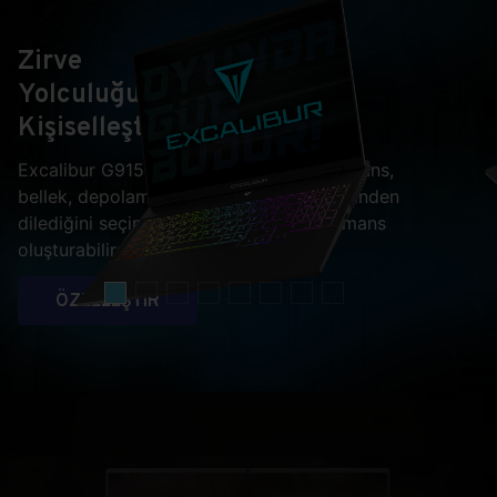
Zirve
Yolculuğunuzu
Kişiselleştirin
Excalibur G915 ile ekran kartı, işlemci, lisans,
bellek, depolama ve hatta ekran çeşitlerinden
dilediğini seçip kendine özel bir performans
oluşturabilirsiniz.
ÖZELLEŞTİR