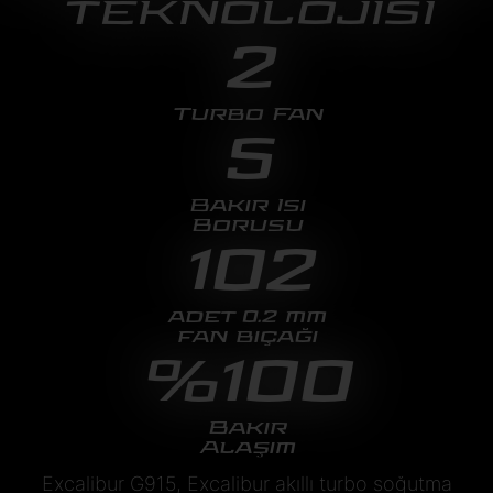
TEKNOLOJİSİ
2
Turbo Fan
5
Bakır Isı
Borusu
102
adet 0.2 mm
fan bıçağı
%100
Bakır
Alaşım
Excalibur G915, Excalibur akıllı turbo soğutma