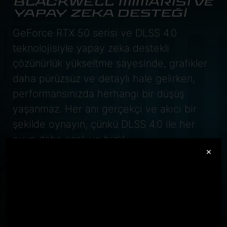
BLACKWELL MİMARİSİ ve
YAPAY ZEKA DESTEĞİ
GeForce RTX 50 serisi ve DLSS 4.0
teknolojisiyle yapay zeka destekli
çözünürlük yükseltme sayesinde, grafikler
daha pürüzsüz ve detaylı hale gelirken,
performansınızda herhangi bir düşüş
yaşanmaz. Her anı gerçekçi ve akıcı bir
şekilde oynayın, çünkü DLSS 4.0 ile her
oyun daha canlı ve hızlı!
×
GeForce RTX
5070 Laptop GPU
798