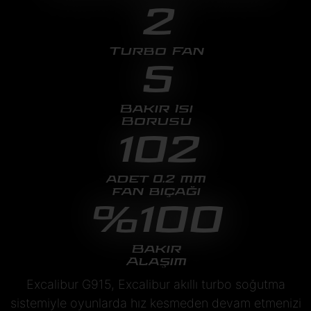
2
Turbo Fan
5
Bakır Isı
Borusu
102
adet 0.2 mm
fan bıçağı
%100
Bakır
Alaşım
Excalibur G915, Excalibur akıllı turbo soğutma
sistemiyle oyunlarda hız kesmeden devam etmenizi