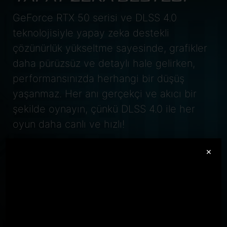
GeForce RTX 50 serisi ve DLSS 4.0
teknolojisiyle yapay zeka destekli
çözünürlük yükseltme sayesinde, grafikler
daha pürüzsüz ve detaylı hale gelirken,
performansınızda herhangi bir düşüş
yaşanmaz. Her anı gerçekçi ve akıcı bir
şekilde oynayın, çünkü DLSS 4.0 ile her
oyun daha canlı ve hızlı!
GeForce RTX
×
5070 Laptop GPU
798
AI TOPS