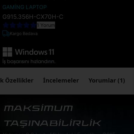
GAMİNG LAPTOP
G915.356H-CX70H-C
1 Yorum
Kargo Bedava
k Özellikler
İncelemeler
Yorumlar (1)
MAKSİMUM
TAŞINABİLİRLİK