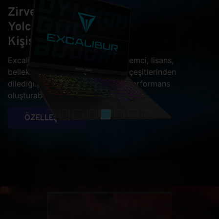
Zirve
Yolculuğunuzu
Kişiselleştirin
Excalibur G915 ile ekran kartı, işlemci, lisans,
bellek, depolama ve hatta ekran çeşitlerinden
dilediğini seçip kendine özel bir performans
oluşturabilirsiniz.
ÖZELLEŞTİR