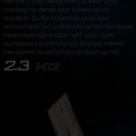
Yalnızca 2.3 kg hafifliğindeki Excalibur G915,
mobiliteyi ön planda tutan kullanıcılar için
tasarlandı. Günlük kullanımda ya da oyun
serüveninizde; sırt çantanızda varlığını neredeyse
hissetmeyeceğiniz kadar hafif. Uzun süreli
taşımalarda bile konforunuzu bozmaz, hareket
halindeyken de performanstan ödün vermez.
2.3
KG