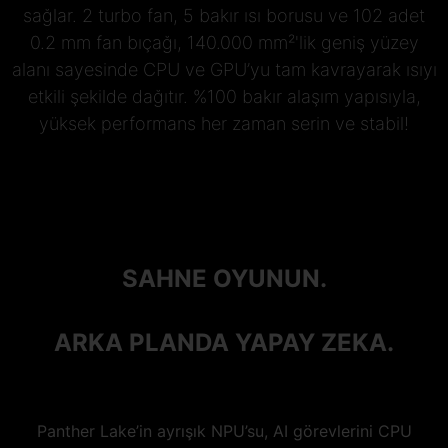
sağlar. 2 turbo fan, 5 bakır ısı borusu ve 102 adet
0.2 mm fan bıçağı, 140.000 mm²'lik geniş yüzey
alanı sayesinde CPU ve GPU’yu tam kavrayarak ısıyı
etkili şekilde dağıtır. %100 bakır alaşım yapısıyla,
yüksek performans her zaman serin ve stabil!
SAHNE OYUNUN.
ARKA PLANDA YAPAY ZEKA.
Panther Lake’in ayrışık NPU’su, AI görevlerini CPU