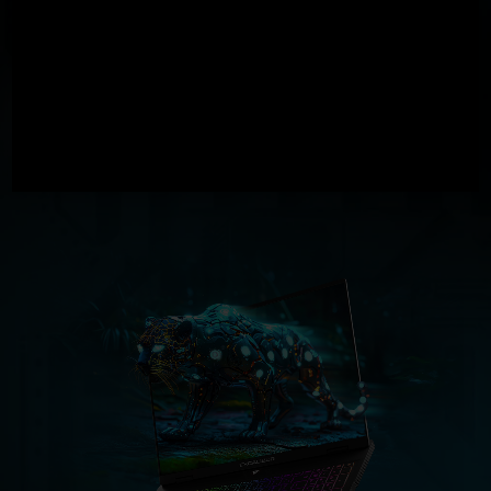
GeForce RTX
5060 Laptop GPU
572
AI TOPS