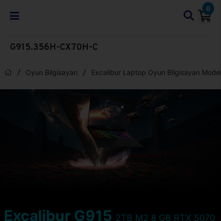
0
G915.356H-CX70H-C
Oyun Bilgisayarı
Excalibur Laptop Oyun Bilgisayarı Model
Excalibur G915
2TB M2 8 GB RTX 5070