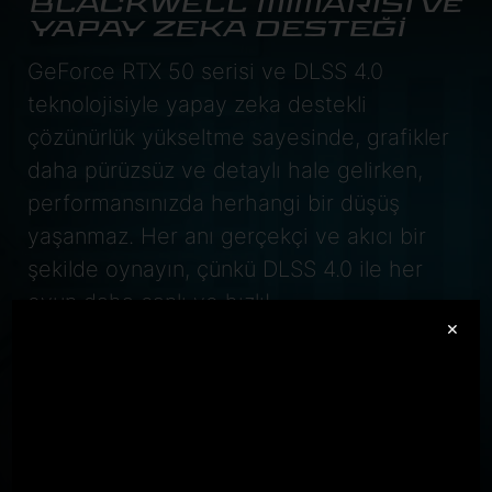
BLACKWELL MİMARİSİ ve
YAPAY ZEKA DESTEĞİ
GeForce RTX 50 serisi ve DLSS 4.0
teknolojisiyle yapay zeka destekli
çözünürlük yükseltme sayesinde, grafikler
daha pürüzsüz ve detaylı hale gelirken,
performansınızda herhangi bir düşüş
yaşanmaz. Her anı gerçekçi ve akıcı bir
şekilde oynayın, çünkü DLSS 4.0 ile her
oyun daha canlı ve hızlı!
×
GeForce RTX
5070 Laptop GPU
798