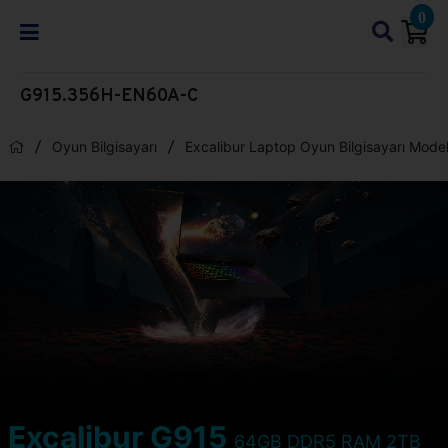
0
G915.356H-EN60A-C
Oyun Bilgisayarı
Excalibur Laptop Oyun Bilgisayarı Model
Excalibur G915
64GB DDR5 RAM 2TB