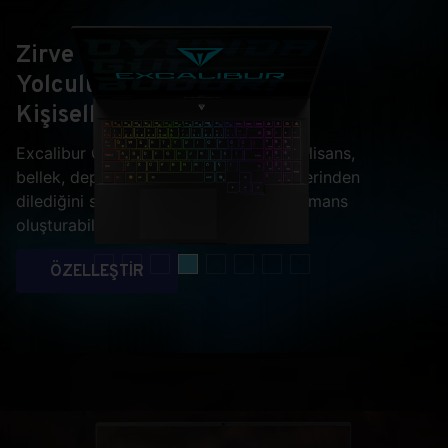
Zirve
Yolculuğunuzu
Kişiselleştirin
Excalibur G915 ile ekran kartı, işlemci, lisans,
bellek, depolama ve hatta ekran çeşitlerinden
dilediğini seçip kendine özel bir performans
oluşturabilirsiniz.
ÖZELLEŞTİR