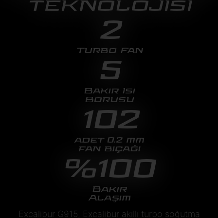
TEKNOLOJİSİ
2
Turbo Fan
5
Bakır Isı
Borusu
102
adet 0.2 mm
fan bıçağı
%100
Bakır
Alaşım
Excalibur G915, Excalibur akıllı turbo soğutma