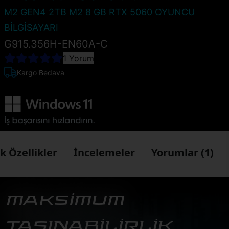
M2 GEN4 2TB M2 8 GB RTX 5060 OYUNCU
BİLGİSAYARI
G915.356H-EN60A-C
1 Yorum
Kargo Bedava
k Özellikler
İncelemeler
Yorumlar (1)
MAKSİMUM
TAŞINABİLİRLİK