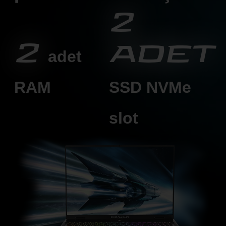
2
2
adet
adet
RAM
SSD
NVMe
slot