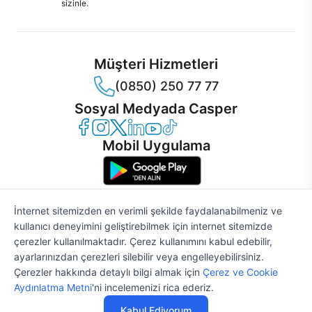
sizinle.
Müşteri Hizmetleri
(0850) 250 77 77
Sosyal Medyada Casper
Casper Facebook
Casper Instagram
Casper Twitter
Casper LinkedIn
Casper YouTube
Casper TikTok
Mobil Uygulama
İnternet sitemizden en verimli şekilde faydalanabilmeniz ve
kullanıcı deneyimini geliştirebilmek için internet sitemizde
© 2021 - 2026 Casper Bilgisayar Sistemleri A.Ş. Tüm Hakları Saklıdır
çerezler kullanılmaktadır. Çerez kullanımını kabul edebilir,
KVKK
ayarlarınızdan çerezleri silebilir veya engelleyebilirsiniz.
Çerez Politikası
Çerezler hakkında detaylı bilgi almak için
Çerez ve Cookie
Bilgi Güvenliği
Aydınlatma Metni
'ni incelemenizi rica ederiz.
Bilgi Toplumu Hizmetleri
Mesafeli Satış Sözleşmesi
Kabul Ediyorum