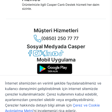
Ürünlerinizle ilgili Casper Canlı Destek hizmeti her daim
sizinle.
Müşteri Hizmetleri
(0850) 250 77 77
Sosyal Medyada Casper
Casper Facebook
Casper Instagram
Casper Twitter
Casper LinkedIn
Casper YouTube
Casper TikTok
Mobil Uygulama
İnternet sitemizden en verimli şekilde faydalanabilmeniz ve
kullanıcı deneyimini geliştirebilmek için internet sitemizde
© 2021 - 2026 Casper Bilgisayar Sistemleri A.Ş. Tüm Hakları Saklıdır
çerezler kullanılmaktadır. Çerez kullanımını kabul edebilir,
KVKK
ayarlarınızdan çerezleri silebilir veya engelleyebilirsiniz.
Çerez Politikası
Çerezler hakkında detaylı bilgi almak için
Çerez ve Cookie
Bilgi Güvenliği
Aydınlatma Metni
'ni incelemenizi rica ederiz.
Bilgi Toplumu Hizmetleri