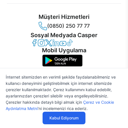
Müşteri Hizmetleri
(0850) 250 77 77
Sosyal Medyada Casper
Casper Facebook
Casper Instagram
Casper Twitter
Casper LinkedIn
Casper YouTube
Casper TikTok
Mobil Uygulama
İnternet sitemizden en verimli şekilde faydalanabilmeniz ve
kullanıcı deneyimini geliştirebilmek için internet sitemizde
© 2021 - 2026 Casper Bilgisayar Sistemleri A.Ş. Tüm Hakları Saklıdır
çerezler kullanılmaktadır. Çerez kullanımını kabul edebilir,
KVKK
ayarlarınızdan çerezleri silebilir veya engelleyebilirsiniz.
Çerez Politikası
Çerezler hakkında detaylı bilgi almak için
Çerez ve Cookie
Bilgi Güvenliği
Aydınlatma Metni
'ni incelemenizi rica ederiz.
Bilgi Toplumu Hizmetleri
Mesafeli Satış Sözleşmesi
Kabul Ediyorum
Aydınlatma Metni