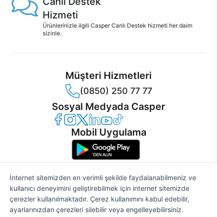
Canlı Destek
Hizmeti
Ürünlerinizle ilgili Casper Canlı Destek hizmeti her daim
sizinle.
Müşteri Hizmetleri
(0850) 250 77 77
Sosyal Medyada Casper
Casper Facebook
Casper Instagram
Casper Twitter
Casper LinkedIn
Casper YouTube
Casper TikTok
Mobil Uygulama
İnternet sitemizden en verimli şekilde faydalanabilmeniz ve
kullanıcı deneyimini geliştirebilmek için internet sitemizde
© 2021 - 2026 Casper Bilgisayar Sistemleri A.Ş. Tüm Hakları Saklıdır
çerezler kullanılmaktadır. Çerez kullanımını kabul edebilir,
KVKK
ayarlarınızdan çerezleri silebilir veya engelleyebilirsiniz.
Çerez Politikası