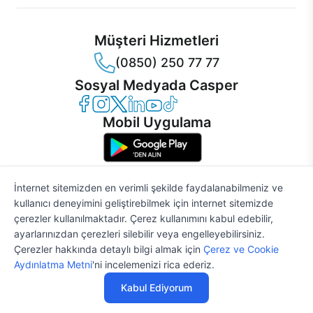
Müşteri Hizmetleri
(0850) 250 77 77
Sosyal Medyada Casper
Casper Facebook
Casper Instagram
Casper Twitter
Casper LinkedIn
Casper YouTube
Casper TikTok
Mobil Uygulama
İnternet sitemizden en verimli şekilde faydalanabilmeniz ve
kullanıcı deneyimini geliştirebilmek için internet sitemizde
© 2021 - 2026 Casper Bilgisayar Sistemleri A.Ş. Tüm Hakları Saklıdır
çerezler kullanılmaktadır. Çerez kullanımını kabul edebilir,
KVKK
ayarlarınızdan çerezleri silebilir veya engelleyebilirsiniz.
Çerez Politikası
Çerezler hakkında detaylı bilgi almak için
Çerez ve Cookie
Bilgi Güvenliği
Aydınlatma Metni
'ni incelemenizi rica ederiz.
Bilgi Toplumu Hizmetleri
Mesafeli Satış Sözleşmesi
Kabul Ediyorum
Aydınlatma Metni