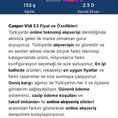
153 g
2.5 D
Ağırlık
Kavisli Ekran
Casper VIA
E3 Fiyat ve Özellikleri
Türkiye’de
online teknoloji alışverişi
denildiğinde
aklınıza gelen ilk marka olmaktan gurur
duyuyoruz. Türkiye’de
alışverişin
en güvenilir ve
en sevilen adresi olarak birçok farklı teknoloji
kategorisinde ürünü, milyonlarca farklı
konfigürasyon seçeneği ile size sunuyoruz.
En iyi
kalitede
ürünleri, rekabetçi
en uygun fiyatlar
ve
farklı tasarımlar ile size sunmaya çalışıyoruz.
Geniş karg
o ağımız ile Türkiye’nin her il ve ilçesine
gönderim sağlayabiliyor.
Güvenli ödeme
sistemimiz,
cazip ödeme koşulları
ve
taksit imkanları
ile
online alışveriş
siteleri
arasından farkını göstererek
online alışveriş
deneyimini kolaylaştırıyoruz.