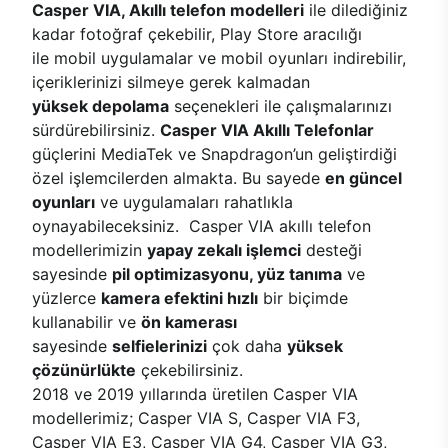
Casper VIA, Akıllı telefon modelleri
ile dilediğiniz
kadar fotoğraf çekebilir, Play Store aracılığı
ile mobil uygulamalar ve mobil oyunları indirebilir,
içeriklerinizi silmeye gerek kalmadan
yüksek depolama
seçenekleri ile çalışmalarınızı
sürdürebilirsiniz.
Casper VIA Akıllı Telefonlar
güçlerini MediaTek ve Snapdragon’un geliştirdiği
özel işlemcilerden almakta. Bu sayede
en güncel
oyunları
ve uygulamaları rahatlıkla
oynayabileceksiniz. Casper VIA akıllı telefon
modellerimizin
yapay zekalı işlemci
desteği
sayesinde
pil optimizasyonu, yüz tanıma
ve
yüzlerce
kamera efektini hızlı
bir biçimde
kullanabilir ve
ön kamerası
sayesinde
selfielerinizi
çok daha
yüksek
çözünürlükte
çekebilirsiniz.
2018 ve 2019 yıllarında üretilen Casper VIA
modellerimiz; Casper VIA S, Casper VIA F3,
Casper VIA E3, Casper VIA G4, Casper VIA G3,