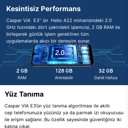
Kesintisiz Performans
Casper VIA E3'' ün Helio A22 mimarisindeki 2.0
GHz hızındakı dört çekirdekli işlemcisi, 2 GB RAM ile
birleşerek günlük işlem gerektiren tüm
uygulamalarda akıcı bir deneyim sunar.
2 GB
128 GB
32 GB
RAM
Artırılabilir
Dahili Hafıza
Yüz Tanıma
Casper VIA E3’ün yüz tanıma algoritması ile akıllı
cep telefonunuza yüzünüz ya da parmak izi okuyucusu
ile erişim sağlanır. Bu özellik sayesinde güvenliğiniz iki
katına çıkar.