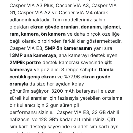
Casper VIA A3 Plus, Casper VIA A3, Casper VIA
G1, Casper VIA A2 ve Casper VIA M4 olarak
adlandırılmaktadır. Tüm modellerimiz sahip
oldukları
ekran gövde oranları, donanım, işlemci,
ram, kamera, ön kamera
ve daha birçok özelliğe
bağlı olarak birbirinden farklılıklar göstermektedir.
Casper VIA E3,
5MP ön kamerasının
yanı sıra
13MP ana kameraya
, ana kamerayı destekleyen
2MPlik portre
destek kamerası sayesinde
çift
kameraya
ve göz alıcı 3 renge sahiptir.
Damla
çentikli geniş ekranı
ve %77.96
ekran gövde
oranıyla
da size her açıdan kolay
görünüm sağlıyor. 3200 mAh bataryası ile uzun
süreli kullanımlar için fazlasıyla yetebilen ortalama
bir kullanıcı için 2 gün süren pil
performansı sizinle. Casper VIA E3, 32 GB dahili
hafızasını ve 128 GB’a kadar artırabilirsiniz. Çift
sim kart desteği sayesinde iki adet sim kartı aynı