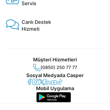
Servis
1 Saatte servis, Jet servis ve Turbo servis seçenekleri
Casper'da!
Canlı Destek
Hizmeti
Ürünlerinizle ilgili Casper Canlı Destek hizmeti her daim
sizinle.
Müşteri Hizmetleri
(0850) 250 77 77
Sosyal Medyada Casper
Casper Facebook
Casper Instagram
Casper Twitter
Casper LinkedIn
Casper YouTube
Casper TikTok
Mobil Uygulama