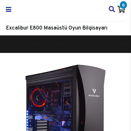
0
Excalibur E800 Masaüstü Oyun Bilgisayarı
Oyun Bilgisayarı
Masaüstü Oyun Bilgisayarı
Excalibur