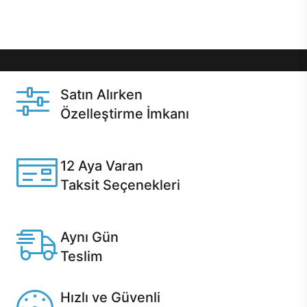
amacı ile geliştirdiğimiz servislerimizden
1 saat ve
24 saat
servis imkanları alabilirsiniz.
Satın Alırken
Özelleştirme İmkanı
Casper ürünlerini satın alırken ihtiyacınıza göre
özelleştirebilirsiniz.
12 Aya Varan
Taksit Seçenekleri
Anlaşmalı kredi kartlarına 12 aya varan taksit seçenekleri
Casper'da.
Aynı Gün
Teslim
Seçili ürünlerde Aynı Gün Teslim!
Hızlı ve Güvenli