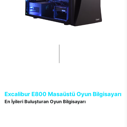
Excalibur E800 Masaüstü Oyun Bilgisayarı
En İyileri Buluşturan Oyun Bilgisayarı
Unutulmaz oyun anları sunmak, heyecanı tüm detaylarıyla
eksiksiz yaşatmak için Excalibur E800 masaüstü oyun
bilgisayarında sadece en iyi bileşenlere yer verildi. İşlemci,
ekran kartı, bellek gibi temel performans bileşenlerinin yanında;