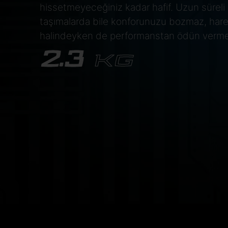
hissetmeyeceğiniz kadar hafif. Uzun süreli
taşımalarda bile konforunuzu bozmaz, har
halindeyken de performanstan ödün verm
2.3
KG