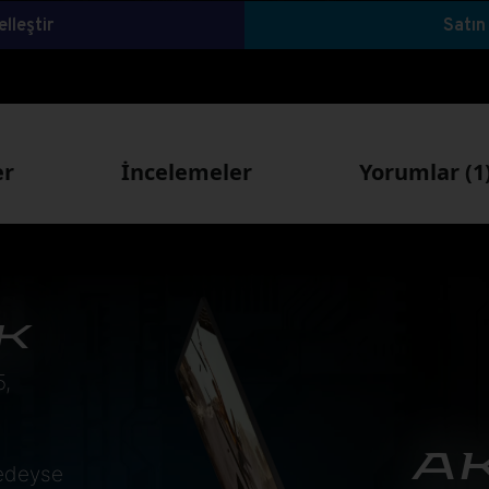
lleştir
Satın
er
İncelemeler
Yorumlar (1
K
5,
AK
redeyse