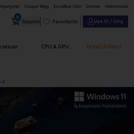
mpanyalar
Casper Blog
Excalibur Clan
Destek
Hakkımızda
0
Üye Ol / Giriş
Sepetim
Favorilerim
ksesuar
CPU & GPU
Fırsat Ürünleri
X-C