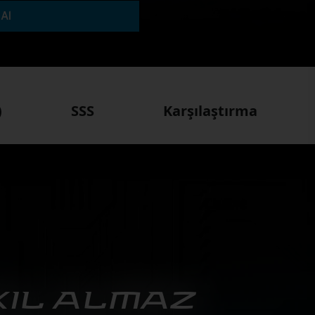
 Al
)
SSS
Karşılaştırma
IL ALMAZ