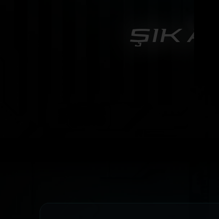
ŞIK 
Excal
deği
yüze