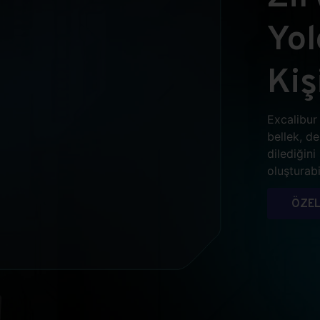
Yo
Kiş
Excalibur 
bellek, d
dilediğin
oluşturabil
ÖZEL