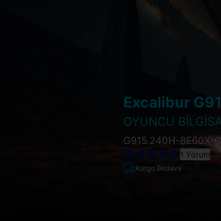
Excalibur G9
OYUNCU BİLGİSA
G915.240H-8E60X-
1 Yorum
Kargo Bedava