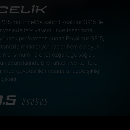
CELİK
0,5 mm inceliğe sahip Excalibur G915 ile
yasında fark yaratın. İnce tasarımına
yüksek performans sunan Excalibur G915,
tanızda minimal yer kaplar hem de oyun
da maksimum hareket özgürlüğü sağlar.
n seanslarında bile rahatlık ve konforu
, ince gövdesi ile masaüstünüzde şıklığı
çıkarır.
0.5
MM