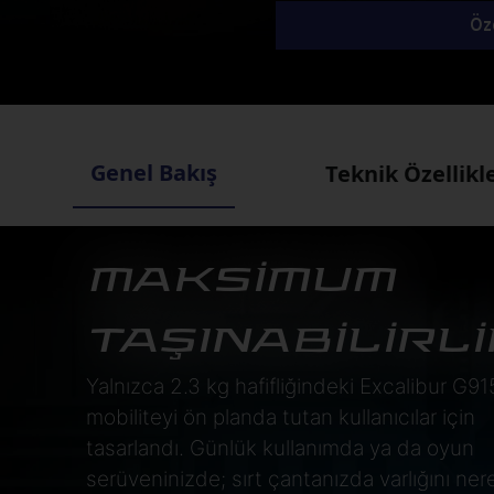
Öze
Genel Bakış
Teknik Özellikl
MAKSİMUM
TAŞINABİLİRLİ
Yalnızca 2.3 kg hafifliğindeki Excalibur G91
mobiliteyi ön planda tutan kullanıcılar için
tasarlandı. Günlük kullanımda ya da oyun
serüveninizde; sırt çantanızda varlığını ne