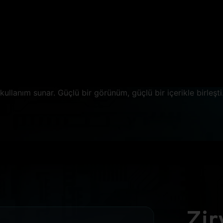
ALÜMİNYUM TA
ibur G915, yüksek kaliteli alüminyum kasasıyla sadece perf
l, tasarımda da iddialı. Estetikle sağlamlığı buluşturan bu şı
y, her ortamda dikkat çekerken dayanıklılığıyla da uzun ö
kullanım sunar. Güçlü bir görünüm, güçlü bir içerikle birleşti
Zir