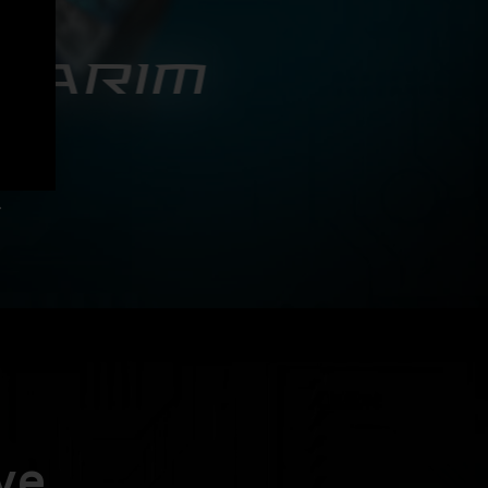
SARIM
ormans
k dış
mürlü
.
ve