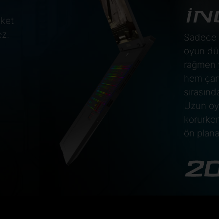
İN
eket
ez.
Sadece 2
oyun dün
rağmen 
hem çan
sırasın
Uzun oyu
korurken
ön plana 
2