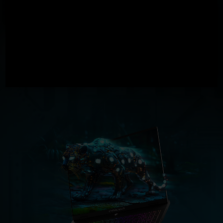
GeForce RTX
5060 Laptop GPU
572
AI TOPS