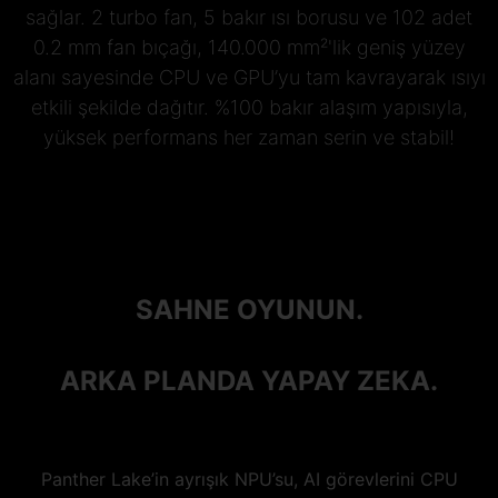
sağlar. 2 turbo fan, 5 bakır ısı borusu ve 102 adet
0.2 mm fan bıçağı, 140.000 mm²'lik geniş yüzey
alanı sayesinde CPU ve GPU’yu tam kavrayarak ısıyı
etkili şekilde dağıtır. %100 bakır alaşım yapısıyla,
yüksek performans her zaman serin ve stabil!
SAHNE OYUNUN.
ARKA PLANDA YAPAY ZEKA.
Panther Lake’in ayrışık NPU’su, AI görevlerini CPU