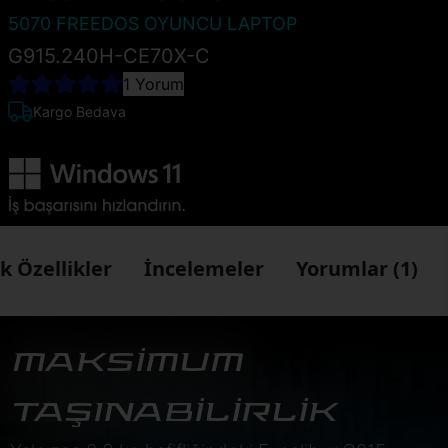
5070 FREEDOS OYUNCU LAPTOP
G915.240H-CE70X-C
1 Yorum
Kargo Bedava
k Özellikler
İncelemeler
Yorumlar (1)
MAKSİMUM
TAŞINABİLİRLİK