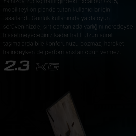
Yalnızca 2.3 kg hafifliğindeki Excalibur G915,
mobiliteyi ön planda tutan kullanıcılar için
tasarlandı. Günlük kullanımda ya da oyun
serüveninizde; sırt çantanızda varlığını neredeyse
hissetmeyeceğiniz kadar hafif. Uzun süreli
taşımalarda bile konforunuzu bozmaz, hareket
halindeyken de performanstan ödün vermez.
2.3
KG