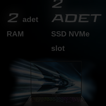
2
2
adet
adet
RAM
SSD
NVMe
slot