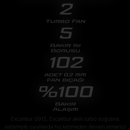
2
Turbo Fan
5
Bakır Isı
Borusu
102
adet 0.2 mm
fan bıçağı
%100
Bakır
Alaşım
Excalibur G915, Excalibur akıllı turbo soğutma
sistemiyle oyunlarda hız kesmeden devam etmenizi