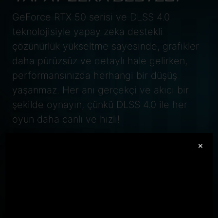
GeForce RTX 50 serisi ve DLSS 4.0
teknolojisiyle yapay zeka destekli
çözünürlük yükseltme sayesinde, grafikler
daha pürüzsüz ve detaylı hale gelirken,
performansınızda herhangi bir düşüş
yaşanmaz. Her anı gerçekçi ve akıcı bir
şekilde oynayın, çünkü DLSS 4.0 ile her
oyun daha canlı ve hızlı!
GeForce RTX
×
5070 Laptop GPU
798
AI TOPS