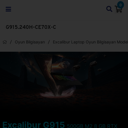
0
G915.240H-CE70X-C
Oyun Bilgisayarı
Excalibur Laptop Oyun Bilgisayarı Model
Excalibur G915
500GB M2 8 GB RTX