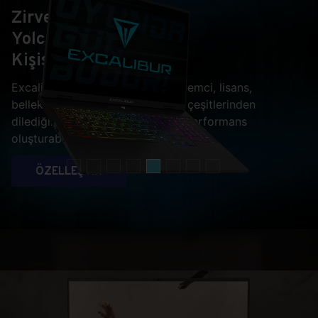
Zirve
Yolculuğunuzu
Kişiselleştirin
Excalibur G915 ile ekran kartı, işlemci, lisans,
bellek, depolama ve hatta ekran çeşitlerinden
dilediğini seçip kendine özel bir performans
oluşturabilirsiniz.
ÖZELLEŞTİR