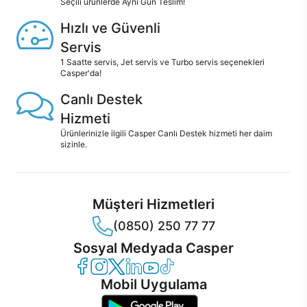
Seçili ürünlerde Aynı Gün Teslim!
Hızlı ve Güvenli
Servis
1 Saatte servis, Jet servis ve Turbo servis seçenekleri
Casper'da!
Canlı Destek
Hizmeti
Ürünlerinizle ilgili Casper Canlı Destek hizmeti her daim
sizinle.
Müşteri Hizmetleri
(0850) 250 77 77
Sosyal Medyada Casper
Casper Facebook
Casper Instagram
Casper Twitter
Casper LinkedIn
Casper YouTube
Casper TikTok
Mobil Uygulama